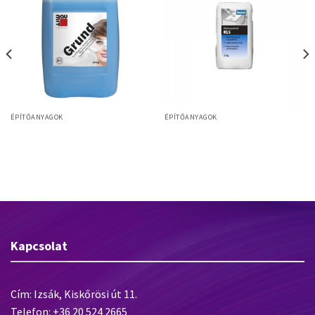
ÉPÍTŐANYAGOK
ÉPÍTŐANYAGOK
Baufest KLS Thermo ragasztó 25kg
Baumit Grund diszperziós alapozó
48/rkl
Kapcsolat
Cím: Izsák, Kiskőrösi út 11.
Telefon: +36 20 524 2665