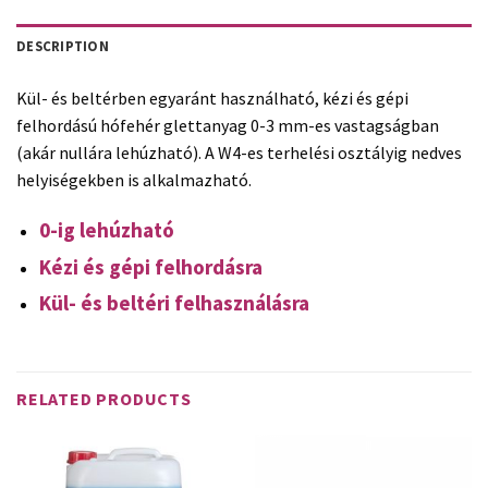
DESCRIPTION
Kül- és beltérben egyaránt használható, kézi és gépi
felhordású hófehér glettanyag 0-3 mm-es vastagságban
(akár nullára lehúzható). A W4-es terhelési osztályig nedves
helyiségekben is alkalmazható.
0-ig lehúzható
Kézi és gépi felhordásra
Kül- és beltéri felhasználásra
RELATED PRODUCTS