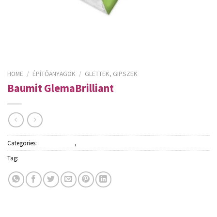
HOME
/
ÉPÍTŐANYAGOK
/
GLETTEK, GIPSZEK
Baumit GlemaBrilliant
Categories:
Építőanyagok
,
Glettek, gipszek
Tag:
Baumit