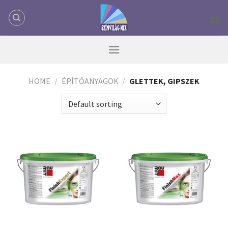
Skip
to
content
HOME
/
ÉPÍTŐANYAGOK
/
GLETTEK, GIPSZEK