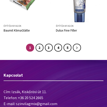
ÉPÍTŐANYAGOK
ÉPÍTŐANYAGOK
Baumit KlimaGlätte
Dulux Fine Filler
1
2
3
4
5
Kapcsolat
Cím: Izsák, Kiskőrösi út 11.
Telefon: +36 20 524 2665
E-mail: szinvilagmix@gmail.com