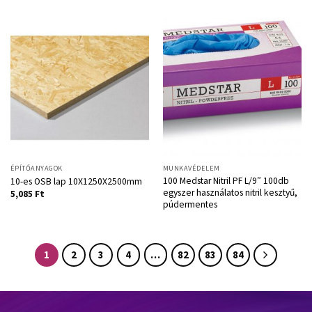
ÉPÍTŐANYAGOK
MUNKAVÉDELEM
100 Medstar Nitril PF L/9″ 100db
10-es OSB lap 10X1250X2500mm
egyszer használatos nitril kesztyű,
5,085
Ft
púdermentes
1
2
3
4
…
82
83
84