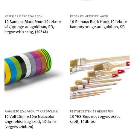
KÉSEK ÉS MÉRŐSZALAGOK
KÉSEK ÉS MÉRŐSZALAGOK
10 Samurai Black 9mm 10 fekete
10 Samurai Black Hook 10 fekete
vágópenge adagolóban, SB,
kampós penge adagolóban, SB
hegyesebb szög, (30541)
RAGASZTÓSZALAGOK, TAKARÓFÓLIÁK
FESTŐECSETEK ÉS HENGEREK
10 Volt 15mmx10m Multicolor
10 YES Brushset vegyes ecset
szigetelőszalag szett, 10db-os
szett, 10db-os
(vegyes színben)