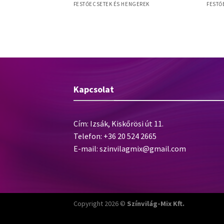
NGEREK
FESTŐECSETEK ÉS HENGEREK
FESTŐ
recset, szintetikus
Atelier school A20 / D10 iskolaecset,
Allri
nyél
szintetikus sörte
sörte
Kapcsolat
Cím: Izsák, Kiskőrösi út 11.
Telefon: +36 20 524 2665
E-mail:
szinvilagmix@gmail.com
Copyright 2026 ©
Színvilág-Mix Kft.