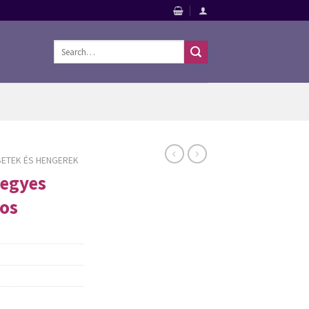
Search
for:
ETEK ÉS HENGEREK
vegyes
-os
Szerszámok