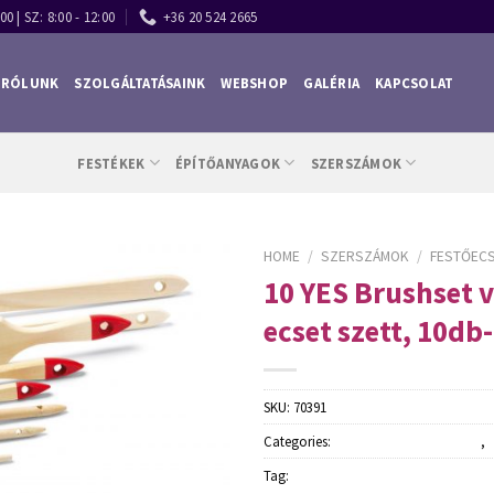
00 | SZ: 8:00 - 12:00
+36 20 524 2665
RÓLUNK
SZOLGÁLTATÁSAINK
WEBSHOP
GALÉRIA
KAPCSOLAT
FESTÉKEK
ÉPÍTŐANYAGOK
SZERSZÁMOK
HOME
/
SZERSZÁMOK
/
FESTŐECS
10 YES Brushset 
ecset szett, 10db
SKU:
70391
Categories:
Festőecsetek és hengerek
,
Tag:
Schuller