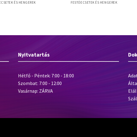
ECSETEK ÉS HENGEREK
FESTŐECSETEK ÉS HENGEREK
ght M 50mm laposecset, szintetikus
5 Mercato M SET laposecset szett 5
, műanyag nyél
os (20,30,40,50,60mm) – sárga
Nyitvatartás
Do
Hétfő - Péntek: 7:00 - 18:00
Ada
Szombat: 7:00 - 12:00
Álta
Vasárnap: ZÁRVA
Elál
Szál