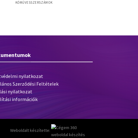
KŐMŰVESSZERSZÁMOK
db-
Baumit S dübeltelepítő szerszám
kumentumok
tvédelmi nyilatkozat
lános Szerződési Feltételek
lási nyilatkozat
lítási információk
Weboldalt készítette: