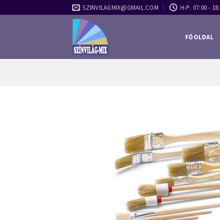
Skip
SZINVILAGMIX@GMAIL.COM
H-P: 07:00 - 18:
to
content
FŐOLDAL