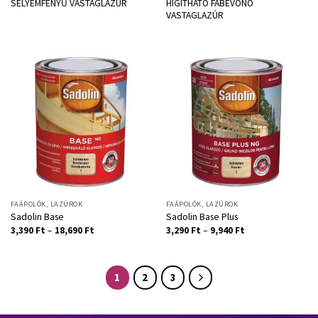
SELYEMFÉNYŰ VASTAGLAZÚR
HÍGÍTHATÓ FABEVONÓ
VASTAGLAZÚR
FAÁPOLÓK, LAZÚROK
FAÁPOLÓK, LAZÚROK
Sadolin Base
Sadolin Base Plus
3,390
Ft
–
18,690
Ft
3,290
Ft
–
9,940
Ft
1
2
3