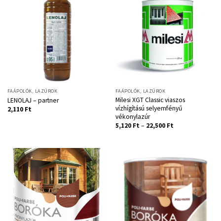
FAÁPOLÓK, LAZÚROK
FAÁPOLÓK, LAZÚROK
Milesi XGT Classic viaszos
LENOLAJ – partner
vízhígítású selyemfényű
2,110
Ft
vékonylazúr
5,120
Ft
–
22,500
Ft