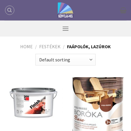
Skip
to
content
HOME
/
FESTÉKEK
/
FAÁPOLÓK, LAZÚROK