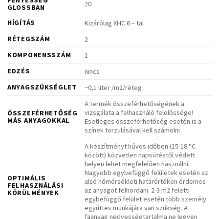
20
GLOSSBAN
HÍGÍTÁS
Kizárólag XHC 6 – tal
RÉTEGSZÁM
2
KOMPONENSSZÁM
1
EDZÉS
nincs
ANYAGSZÜKSÉGLET
~0,1 liter /m2/réteg
A termék összeférhetőségének a
vizsgálata a felhasználó felelőssége!
ÖSSZEFÉRHETŐSÉG
MÁS ANYAGOKKAL
Esetleges összeférhetőség esetén is a
színek torzulásával kell számolni
A készítményt hűvös időben (15-18 °C
között) közvetlen napsütéstől védett
helyen lehet megfelelően használni.
Nagyobb egybefüggő felületek esetén az
OPTIMÁLIS
alsó hőmérsékleti határértéken érdemes
FELHASZNÁLÁSI
az anyagot felhordani. 2-3 m2 feletti
KÖRÜLMÉNYEK
egybefüggő felület esetén több személy
együttes munkájára van szükség. A
faanyag nedvességtartalma ne legyen