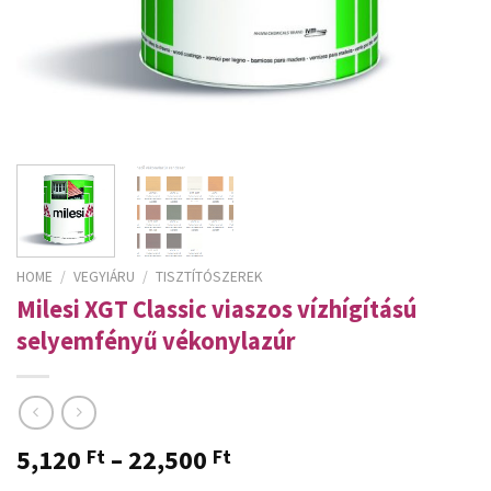
HOME
/
VEGYIÁRU
/
TISZTÍTÓSZEREK
Milesi XGT Classic viaszos vízhígítású
selyemfényű vékonylazúr
5,120
–
22,500
Ft
Ft