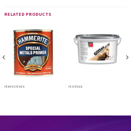
RELATED PRODUCTS
FÉMFESTÉKEK
FESTÉKEK
Hammerite Speciális fémalapozó
Baumit Glitter
0,5l