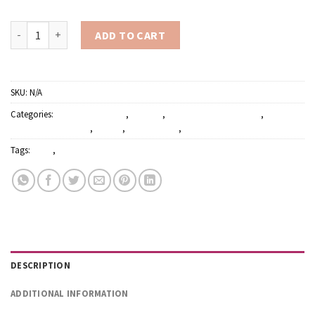
Milesi XGT Classic viaszos vízhígítású selyemfényű vékonylazúr 
ADD TO CART
SKU:
N/A
Categories:
Faápolók, lazúrok
,
Festékek
,
Festőecsetek és hengerek
,
Kőművesszerszámok
,
Lakkok
,
Tisztítószerek
,
Vegyiáru
Tags:
Milesi
,
Sadolin
DESCRIPTION
ADDITIONAL INFORMATION