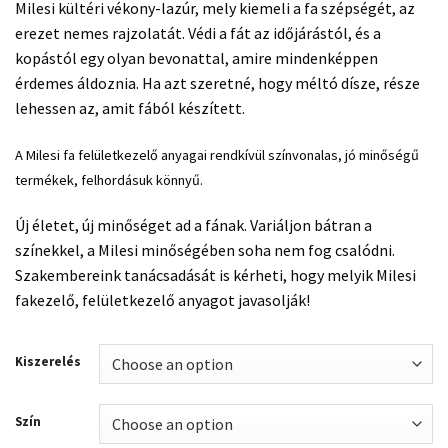
Milesi kültéri vékony-lazúr, mely kiemeli a fa szépségét, az
erezet nemes rajzolatát. Védi a fát az időjárástól, és a
kopástól egy olyan bevonattal, amire mindenképpen
érdemes áldoznia. Ha azt szeretné, hogy méltó dísze, része
lehessen az, amit fából készített.
A Milesi fa felületkezelő anyagai rendkívül színvonalas, jó minőségű
termékek, felhordásuk könnyű.
Új életet, új minőséget ad a fának. Variáljon bátran a
színekkel, a Milesi minőségében soha nem fog csalódni.
Szakembereink tanácsadását is kérheti, hogy melyik Milesi
fakezelő, felületkezelő anyagot javasolják!
Kiszerelés
Szín