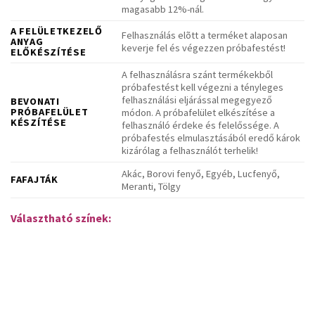
magasabb 12%-nál.
A FELÜLETKEZELŐ
Felhasználás elõtt a terméket alaposan
ANYAG
keverje fel és végezzen próbafestést!
ELŐKÉSZÍTÉSE
A felhasználásra szánt termékekből
próbafestést kell végezni a tényleges
felhasználási eljárással megegyező
BEVONATI
PRÓBAFELÜLET
módon. A próbafelület elkészítése a
KÉSZÍTÉSE
felhasználó érdeke és felelőssége. A
próbafestés elmulasztásából eredő károk
kizárólag a felhasználót terhelik!
Akác, Borovi fenyő, Egyéb, Lucfenyő,
FAFAJTÁK
Meranti, Tölgy
Választható színek:
Milesi XGT Classic viaszos vízhígítású selyemfényű
vékonylazúr színek