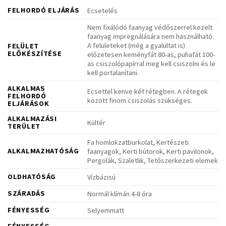
FELHORDÓ ELJÁRÁS
Ecsetelés
Nem fixálódó faanyag védőszerrel kezelt
faanyag impregnálására nem használható.
A felületeket (még a gyalultat is)
FELÜLET
ELŐKÉSZÍTÉSE
előzetesen keményfát 80-as, puhafát 100-
as csiszolópapírral meg kell csiszolni és le
kell portalanítani.
ALKALMAS
Ecsettel kenve két rétegben. A rétegek
FELHORDÓ
között finom csiszolás szükséges.
ELJÁRÁSOK
ALKALMAZÁSI
Kültér
TERÜLET
Fa homlokzatburkolat, Kertészeti
ALKALMAZHATÓSÁG
faanyagok, Kerti bútorok, Kerti pavilonok,
Pergolák, Szaletlik, Tetőszerkezeti elemek
OLDHATÓSÁG
Vízbázisú
SZÁRADÁS
Normál klímán 4-8 óra
FÉNYESSÉG
Selyemmatt
FÉNYESSÉG