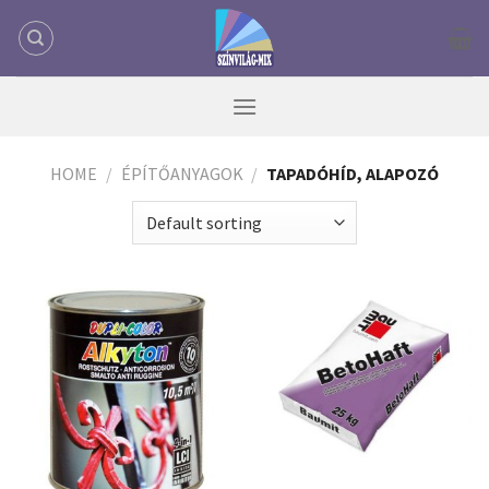
Skip
to
content
HOME
/
ÉPÍTŐANYAGOK
/
TAPADÓHÍD, ALAPOZÓ