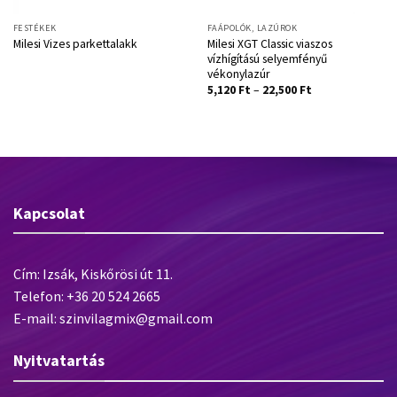
FESTÉKEK
FAÁPOLÓK, LAZÚROK
Milesi XGT Classic viaszos
Milesi Vizes parkettalakk
vízhígítású selyemfényű
vékonylazúr
5,120
Ft
–
22,500
Ft
Kapcsolat
Cím: Izsák, Kiskőrösi út 11.
Telefon: +36 20 524 2665
E-mail: szinvilagmix@gmail.com
Nyitvatartás