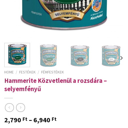
HOME
/
FESTÉKEK
/
FÉMFESTÉKEK
Hammerite Közvetlenül a rozsdára –
selyemfényű
2,790
–
6,940
Ft
Ft