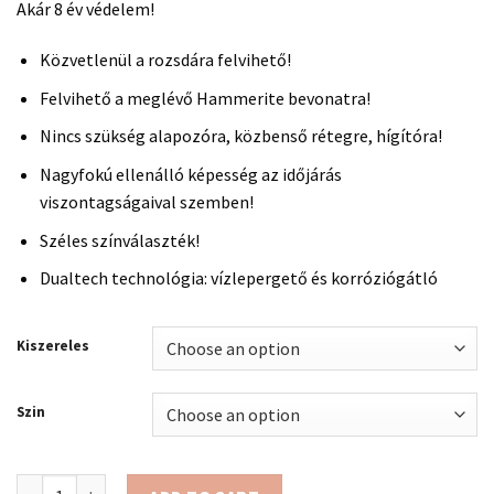
Akár 8 év védelem!
Közvetlenül a rozsdára felvihető!
Felvihető a meglévő Hammerite bevonatra!
Nincs szükség alapozóra, közbenső rétegre, hígítóra!
Nagyfokú ellenálló képesség az időjárás
viszontagságaival szemben!
Széles színválaszték!
Dualtech technológia: vízlepergető és korróziógátló
Kiszereles
Szin
Hammerite Közvetlenül a rozsdára - selyemfényű quantity