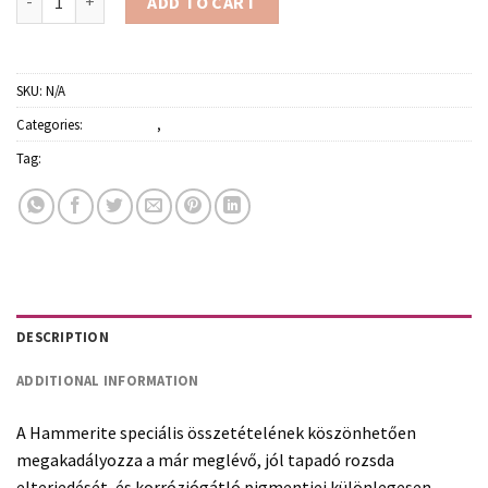
ADD TO CART
SKU:
N/A
Categories:
Fémfestékek
,
Festékek
Tag:
Hammerite
DESCRIPTION
ADDITIONAL INFORMATION
A Hammerite speciális összetételének köszönhetően
megakadályozza a már meglévő, jól tapadó rozsda
elterjedését, és korróziógátló pigmentjei különlegesen