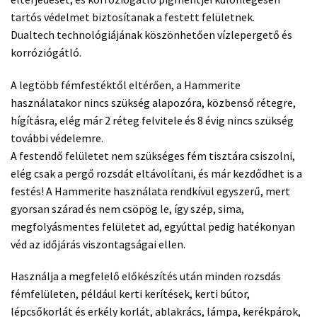
tartós védelmet biztosítanak a festett felületnek.
Dualtech technológiájának köszönhetően vízlepergető és
korróziógátló.
A legtöbb fémfestéktől eltérően, a Hammerite
használatakor nincs szükség alapozóra, közbenső rétegre,
hígításra, elég már 2 réteg felvitele és 8 évig nincs szükség
további védelemre.
A festendő felületet nem szükséges fém tisztára csiszolni,
elég csak a pergő rozsdát eltávolítani, és már kezdődhet is a
festés! A Hammerite használata rendkívül egyszerű, mert
gyorsan szárad és nem csöpög le, így szép, sima,
megfolyásmentes felületet ad, egyúttal pedig hatékonyan
véd az időjárás viszontagságai ellen.
Használja a megfelelő előkészítés után minden rozsdás
fémfelületen, például kerti kerítések, kerti bútor,
lépcsőkorlát és erkély korlát, ablakrács, lámpa, kerékpárok,