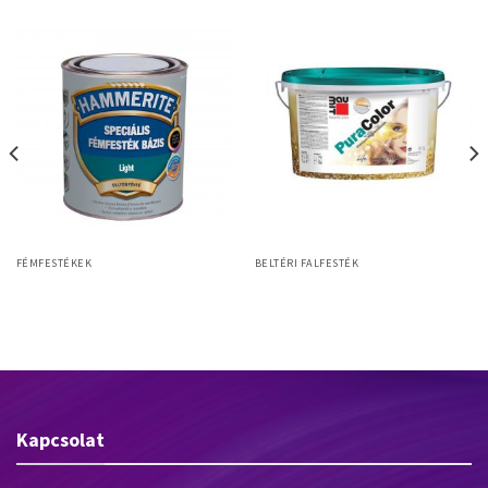
FÉMFESTÉKEK
BELTÉRI FALFESTÉK
Hammerite Speciális fémfesték
Baumit PuraColor
bázis
Kapcsolat