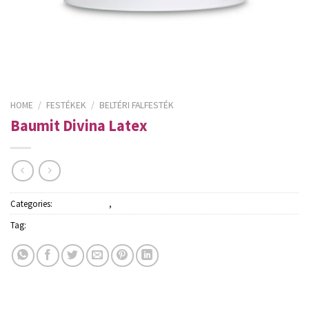
HOME
/
FESTÉKEK
/
BELTÉRI FALFESTÉK
Baumit Divina Latex
Categories:
Beltéri falfesték
,
Festékek
Tag:
Baumit