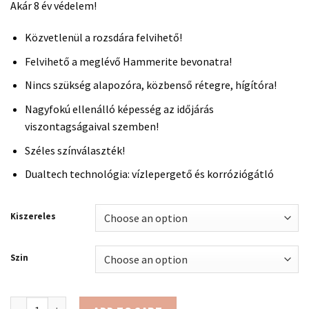
Akár 8 év védelem!
Közvetlenül a rozsdára felvihető!
Felvihető a meglévő Hammerite bevonatra!
Nincs szükség alapozóra, közbenső rétegre, hígítóra!
Nagyfokú ellenálló képesség az időjárás
viszontagságaival szemben!
Széles színválaszték!
Dualtech technológia: vízlepergető és korróziógátló
Kiszereles
Szin
Hammerite Közvetlenül a rozsdára - homokszórt quantity