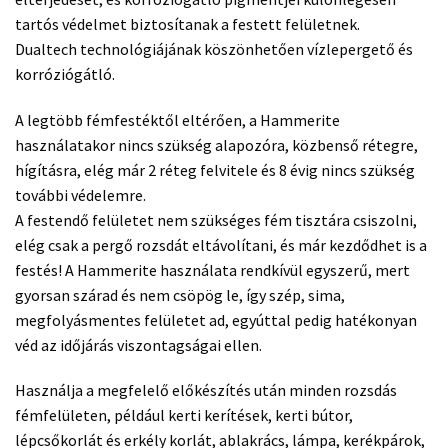
tartós védelmet biztosítanak a festett felületnek.
Dualtech technológiájának köszönhetően vízlepergető és
korróziógátló.
A legtöbb fémfestéktől eltérően, a Hammerite
használatakor nincs szükség alapozóra, közbenső rétegre,
hígításra, elég már 2 réteg felvitele és 8 évig nincs szükség
további védelemre.
A festendő felületet nem szükséges fém tisztára csiszolni,
elég csak a pergő rozsdát eltávolítani, és már kezdődhet is a
festés! A Hammerite használata rendkívül egyszerű, mert
gyorsan szárad és nem csöpög le, így szép, sima,
megfolyásmentes felületet ad, egyúttal pedig hatékonyan
véd az időjárás viszontagságai ellen.
Használja a megfelelő előkészítés után minden rozsdás
fémfelületen, például kerti kerítések, kerti bútor,
lépcsőkorlát és erkély korlát, ablakrács, lámpa, kerékpárok,