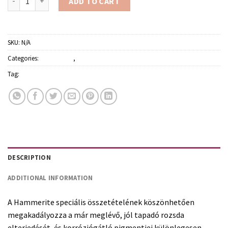
ADD TO CART
SKU:
N/A
Categories:
Fémfestékek
,
Festékek
Tag:
Hammerite
DESCRIPTION
ADDITIONAL INFORMATION
A Hammerite speciális összetételének köszönhetően
megakadályozza a már meglévő, jól tapadó rozsda
elterjedését, és korróziógátló pigmentjei különlegesen