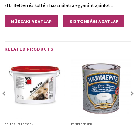
stb. Beltéri és kültéri használatra egyaránt ajánlott.
MŰSZAKI ADATLAP
BIZTONSÁGI ADATLAP
RELATED PRODUCTS
BELTÉRI FALFESTÉK
FÉMFESTÉKEK
Hammerite Közvetlenül könnyű-
Baumit Divina Pro
és színesfémekre