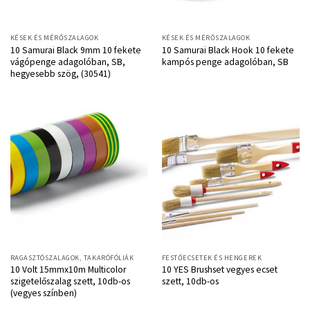
KÉSEK ÉS MÉRŐSZALAGOK
KÉSEK ÉS MÉRŐSZALAGOK
10 Samurai Black 9mm 10 fekete
10 Samurai Black Hook 10 fekete
vágópenge adagolóban, SB,
kampós penge adagolóban, SB
hegyesebb szög, (30541)
RAGASZTÓSZALAGOK, TAKARÓFÓLIÁK
FESTŐECSETEK ÉS HENGEREK
10 Volt 15mmx10m Multicolor
10 YES Brushset vegyes ecset
szigetelőszalag szett, 10db-os
szett, 10db-os
(vegyes színben)