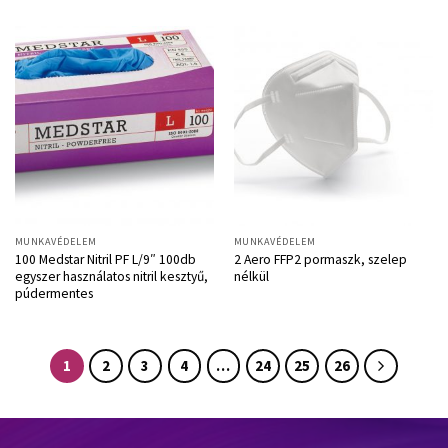
MUNKAVÉDELEM
MUNKAVÉDELEM
100 Medstar Nitril PF L/9″ 100db
2 Aero FFP2 pormaszk, szelep
egyszer használatos nitril kesztyű,
nélkül
púdermentes
1
2
3
4
…
24
25
26