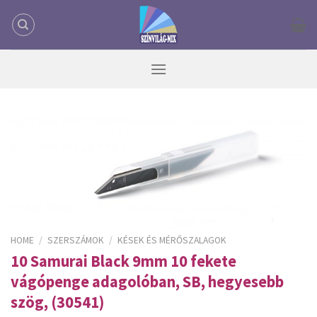
Skip
to
content
HOME
/
SZERSZÁMOK
/
KÉSEK ÉS MÉRŐSZALAGOK
10 Samurai Black 9mm 10 fekete
vágópenge adagolóban, SB, hegyesebb
szög, (30541)