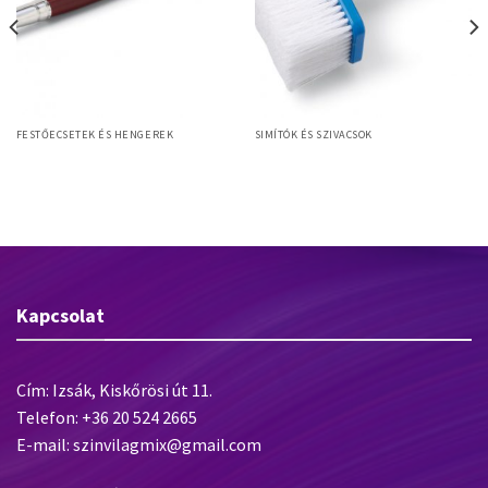
FESTŐECSETEK ÉS HENGEREK
SIMÍTÓK ÉS SZIVACSOK
Atelier school A20 / D10
Myron Paste 180x80mm
iskolaecset, szintetikus sörte
tapétázókefe, Myhalon sörte,
műanyag test
Kapcsolat
Cím: Izsák, Kiskőrösi út 11.
Telefon: +36 20 524 2665
E-mail: szinvilagmix@gmail.com