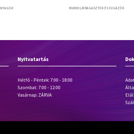
ANYAGOK
BURKOLATRAGASZTÓK ÉS FUGÁZÓK
Baumacol PremiumFuge – víztaszító
t Grund diszperziós alapozó
flexibilis fuga
Nyitvatartás
Do
Hétfő - Péntek: 7:00 - 18:00
Ada
Szombat: 7:00 - 12:00
Álta
Vasárnap: ZÁRVA
Elál
Szál