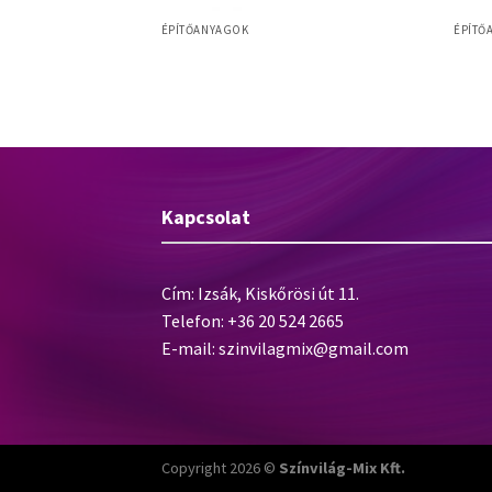
ÉPÍTŐANYAGOK
ÉPÍTŐ
Baumit ProfiContact ragasztótapasz
or
Baumi
ásványi, EPS és XPS lemezek
ragasztásához – 25 kg
Kapcsolat
Cím: Izsák, Kiskőrösi út 11.
Telefon: +36 20 524 2665
E-mail:
szinvilagmix@gmail.com
Copyright 2026 ©
Színvilág-Mix Kft.