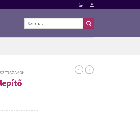
Search
for:
SZERSZÁMOK
lepítő
rszámok