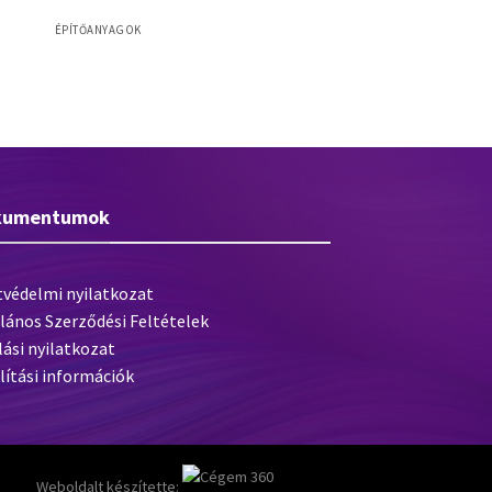
ÉPÍTŐANYAGOK
Baumit StarTop – szilikongyanta
kötőanyagú prémium vékonyvakolat – 25
kg
kumentumok
tvédelmi nyilatkozat
lános Szerződési Feltételek
lási nyilatkozat
lítási információk
Weboldalt készítette: