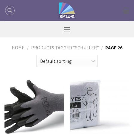
Skip
to
content
HOME
/
PRODUCTS TAGGED “SCHULLER”
/
PAGE 26