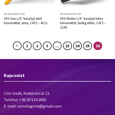
MUNKAVÉDELEM
MUNKAVÉDELEM
YES Sun L/9″ kesztyű nitril
YES Winter L/9″ kesztyű latex
bevonattal, sima, CAT2 – 4111
bevonattal, hideg ellen, CAT2 –
2242
1
2
3
…
23
24
25
26
Kapcsolat
Cím: Izsák, Kiskőrösi út 11.
Telefon: +36 20 524 2665
E-mail: szinvilagmix@gmail.com