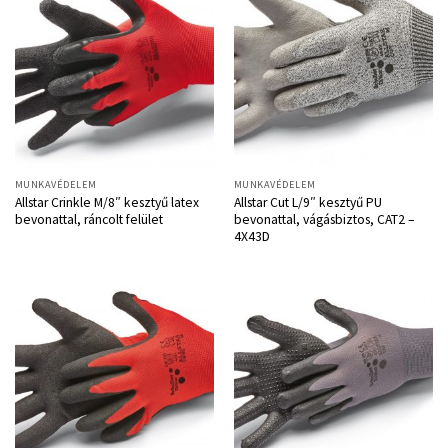
MUNKAVÉDELEM
MUNKAVÉDELEM
Allstar Crinkle M/8″ kesztyű latex
Allstar Cut L/9″ kesztyű PU
bevonattal, ráncolt felület
bevonattal, vágásbiztos, CAT2 –
4X43D