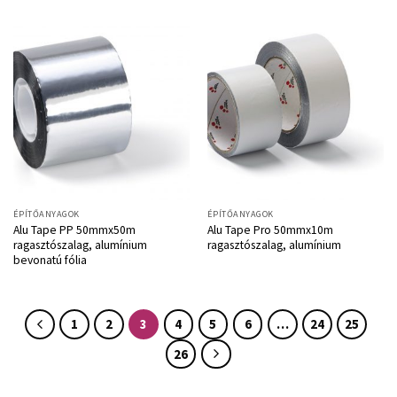
ÉPÍTŐANYAGOK
ÉPÍTŐANYAGOK
Alu Tape PP 50mmx50m
Alu Tape Pro 50mmx10m
ragasztószalag, alumínium
ragasztószalag, alumínium
bevonatú fólia
1
2
3
4
5
6
…
24
25
26