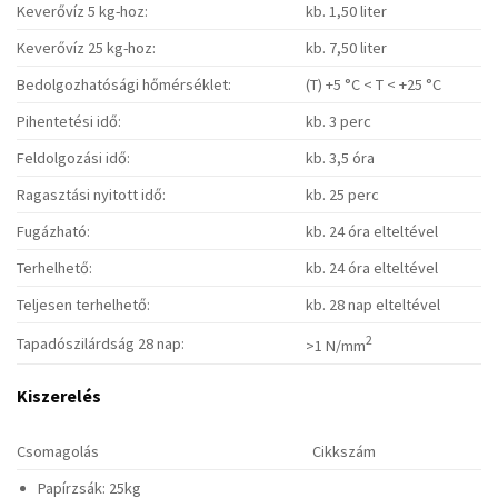
Keverővíz 5 kg-hoz:
kb. 1,50 liter
Keverővíz 25 kg-hoz:
kb. 7,50 liter
Bedolgozhatósági hőmérséklet:
(T) +5 °C < T < +25 °C
Pihentetési idő:
kb. 3 perc
Feldolgozási idő:
kb. 3,5 óra
Ragasztási nyitott idő:
kb. 25 perc
Fugázható:
kb. 24 óra elteltével
Terhelhető:
kb. 24 óra elteltével
Teljesen terhelhető:
kb. 28 nap elteltével
2
Tapadószilárdság 28 nap:
>1 N/mm
Kiszerelés
Csomagolás
Cikkszám
Papírzsák: 25kg