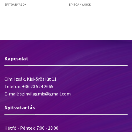
ÉPÍTŐANYAGOK
ÉPÍTŐANYAGOK
Baumit FinishExpert
Baumit Grund diszperziós alapozó
Kapcsolat
Cím: Izsák, Kiskőrösi út 11.
Telefon: +36 20 524 2665
E-mail: szinvilagmix@gmail.com
Nyitvatartás
Hétfő - Péntek: 7:00 - 18:00