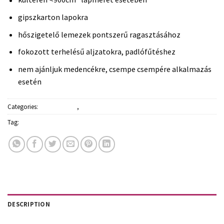
gipszkarton lapokra
hőszigetelő lemezek pontszerű ragasztásához
fokozott terhelésű aljzatokra, padlófűtéshez
nem ajánljuk medencékre, csempe csempére alkalmazás
esetén
Categories:
Építőanyagok
,
Ragasztók, purhabok
Tag:
Sakret
DESCRIPTION