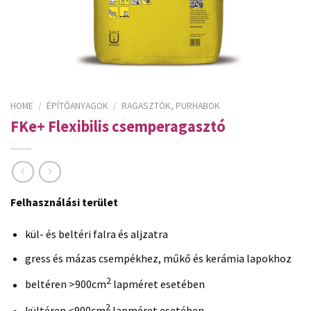
HOME
/
ÉPÍTŐANYAGOK
/
RAGASZTÓK, PURHABOK
FKe+ Flexibilis csemperagasztó
Felhasználási terület
kül- és beltéri falra és aljzatra
gress és mázas csempékhez, műkő és kerámia lapokhoz
2
beltéren >900cm
lapméret esetében
2
kültéren <900cm
lapméret esetében