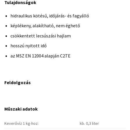
Tulajdonságok
hidraulikus kötésű, időjárás- és fagyálló
képlékeny, alakítható, nem éghető
csökkentett lecsúszási hajlam
hosszú nyitott idő
az MSZ EN 12004 alapján C2TE
Feldolgozás
Mûszaki adatok
Keverővíz 1 kg-hoz:
kb. 0,3 liter