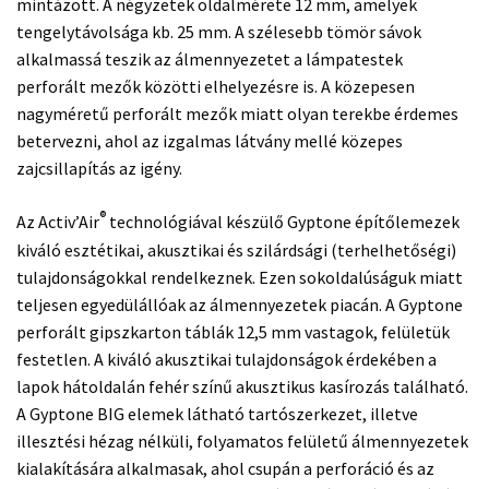
mintázott. A négyzetek oldalmérete 12 mm, amelyek
tengelytávolsága kb. 25 mm. A szélesebb tömör sávok
alkalmassá teszik az álmennyezetet a lámpatestek
perforált mezők közötti elhelyezésre is. A közepesen
nagyméretű perforált mezők miatt olyan terekbe érdemes
betervezni, ahol az izgalmas látvány mellé közepes
zajcsillapítás az igény.
®
Az Activ’Air
technológiával készülő Gyptone építőlemezek
kiváló esztétikai, akusztikai és szilárdsági (terhelhetőségi)
tulajdonságokkal rendelkeznek. Ezen sokoldalúságuk miatt
teljesen egyedülállóak az álmennyezetek piacán. A Gyptone
perforált gipszkarton táblák 12,5 mm vastagok, felületük
festetlen. A kiváló akusztikai tulajdonságok érdekében a
lapok hátoldalán fehér színű akusztikus kasírozás található.
A Gyptone BIG elemek látható tartószerkezet, illetve
illesztési hézag nélküli, folyamatos felületű álmennyezetek
kialakítására alkalmasak, ahol csupán a perforáció és az