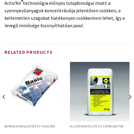
®
Activ’Air
technológia előnyös tulajdonságai miatt a
szennyezőanyagok koncentrációja jelentősen csökken, a
kellemetlen szagokat hatékonyan csökkenteni lehet, így a
levegő minősége bizonyíthatóan javul.
RELATED PRODUCTS
BURKOLATRAGASZTÓK ÉS FUGÁZÓK
ALJZATKIEGYELÍTŐ ÉS SZÁRAZBETON
Sakret BE 04A Beton estrich – 30
Baumit Basic