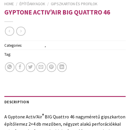
HOME
/
ÉPÍTŐANYAGOK
/
GIPSZKARTON ÉS PROFILOK
GYPTONE ACTIV’AIR BIG QUATTRO 46
Categories:
Építőanyagok
,
Gipszkarton és profilok
Tag:
Rigips
DESCRIPTION
®
A Gyptone Activ’Air
BIG Quattro 46 nagyméretű gipszkarton
építőlemez 2×4 db mezőben, négyzet alakú perforációkkal