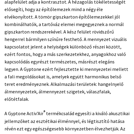
alapfelület adja a kontrasztot. A hézagolás tökéletességét
elősegíti, hogy az építőlemezek mind a négy éle
elvékonyított. A tömör gipszkarton építőlemezekkel jól
kombinálhatók, a tartóváz elemei megegyeznek a normál
gipszkarton rendszerekével. A kész felület rövidszőrű
hengerrel bármilyen színűre festhető. A mennyezet vizuális
kapcsolatot jelent a helyiségek különböző részei között,
ezért fontos, hogy a más szerkezetekhez, anyagokhoz való
kapcsolódás egyrészt természetes, másrészt elegáns
legyen. A Gyptone ezért fejlesztette ki mennyezetei mellett
a fali megoldásokat is, amelyek együtt harmonikus belső
teret eredményeznek. Alkalmazási területek: hangelnyelő
álmennyezetek, álmennyezet szigetek, válaszfalak,
előtétfalak.
®
A Gyptone Activ’Air
termékcsalád egyesíti a kiváló akusztikai
jellemzőket az esztétikai élménnyel, és légtisztító hatása
révén ezt egy egészségesebb környezetben élvezhetjük. Az