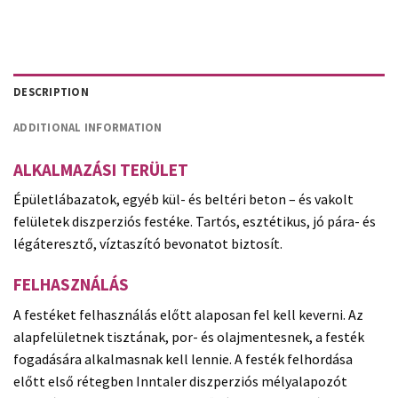
DESCRIPTION
ADDITIONAL INFORMATION
ALKALMAZÁSI TERÜLET
Épületlábazatok, egyéb kül- és beltéri beton – és vakolt
felületek diszperziós festéke. Tartós, esztétikus, jó pára- és
légáteresztő, víztaszító bevonatot biztosít.
FELHASZNÁLÁS
A festéket felhasználás előtt alaposan fel kell keverni. Az
alapfelületnek tisztának, por- és olajmentesnek, a festék
fogadására alkalmasnak kell lennie. A festék felhordása
előtt első rétegben Inntaler diszperziós mélyalapozót