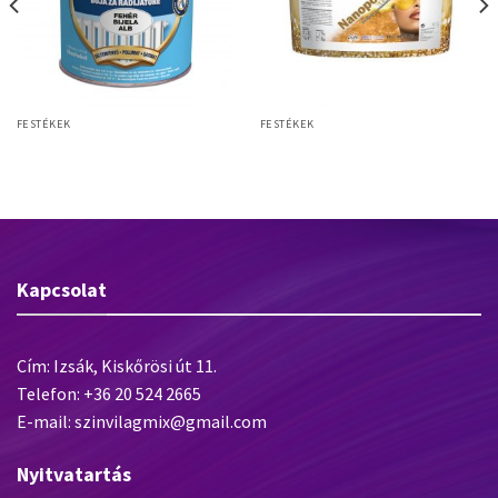
FESTÉKEK
FESTÉKEK
Hammerite Radiátorfesték
Baumit NanoporColor
Kapcsolat
Cím: Izsák, Kiskőrösi út 11.
Telefon: +36 20 524 2665
E-mail: szinvilagmix@gmail.com
Nyitvatartás