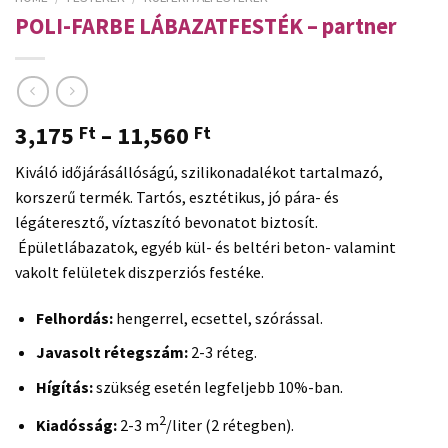
POLI-FARBE LÁBAZATFESTÉK – partner
3,175
–
11,560
Ft
Ft
Kiváló időjárásállóságú, szilikonadalékot tartalmazó,
korszerű termék. Tartós, esztétikus, jó pára- és
légáteresztő, víztaszító bevonatot biztosít.
Épületlábazatok, egyéb kül- és beltéri beton- valamint
vakolt felületek diszperziós festéke.
Felhordás:
hengerrel, ecsettel, szórással.
Javasolt rétegszám:
2-3 réteg.
Hígítás:
szükség esetén legfeljebb 10%-ban.
2
Kiadósság:
2-3 m
/liter (2 rétegben).