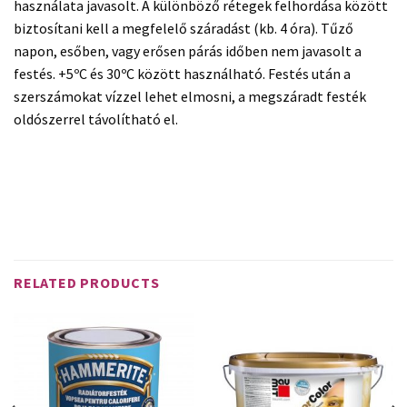
használata javasolt. A különböző rétegek felhordása között
biztosítani kell a megfelelő száradást (kb. 4 óra). Tűző
napon, esőben, vagy erősen párás időben nem javasolt a
festés. +5ºC és 30ºC között használható. Festés után a
szerszámokat vízzel lehet elmosni, a megszáradt festék
oldószerrel távolítható el.
Biztonsági adatlap letöltése
Teljesítmény nyilatkozat letöltése
RELATED PRODUCTS