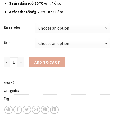
Száradási idő 20 °C-on:
4 óra.
Átfesthetőség 20 °C-on:
4 óra.
Kiszereles
Szin
POLI-FARBE LÁBAZATFESTÉK - partner quantity
ADD TO CART
SKU:
N/A
Categories:
Festékek
,
Kültéri falfestékek
Tag:
Poli-Farbe