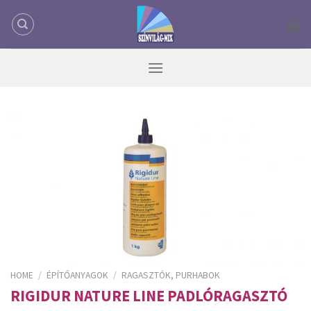
Skip
to
content
HOME
/
ÉPÍTŐANYAGOK
/
RAGASZTÓK, PURHABOK
RIGIDUR NATURE LINE PADLÓRAGASZTÓ