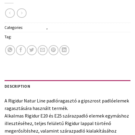
Categories:
Építőanyagok
,
Ragasztók, purhabok
Tag:
Rigips
DESCRIPTION
A Rigidur Natur Line padlóragasztó a gipszrost padlóelemek
ragasztására használt termék.
Alkalmas Rigidur E20 és E25 szárazpadló elemek egymáshoz
illesztéséhez, teljes felületű Rigidur lappal történő
megerősítéshez, valamint szárazpadló kialakításához