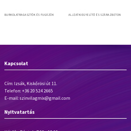
BURKOLATRAGASZTÓK ÉS FUGÁZÓK
ALJZATKIEGYELÍTŐ ÉS SZÁRAZBETON
Baumacol PremiumFuge –
Baumit Alpha 4000
víztaszító flexibilis fuga
Kapcsolat
Cím: Izsák, Kiskőrösi út 11.
Telefon: +36 20 524 2665
E-mail: szinvilagmix@gmail.com
Nyitvatartás