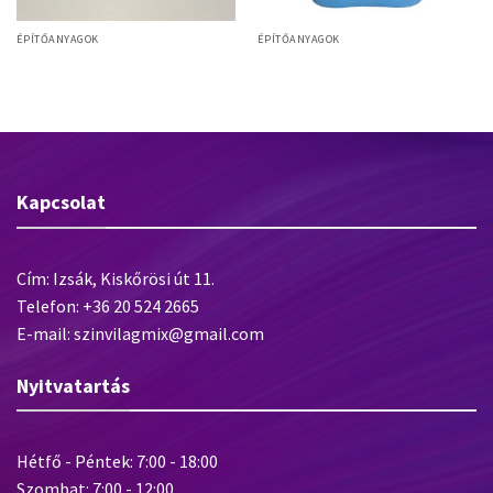
ÉPÍTŐANYAGOK
ÉPÍTŐANYAGOK
Baumit Alumínium sarokvédő
Baumit Grund diszperziós alapozó
szegély üvegszövettel
Kapcsolat
Cím: Izsák, Kiskőrösi út 11.
Telefon: +36 20 524 2665
E-mail: szinvilagmix@gmail.com
Nyitvatartás
Hétfő - Péntek: 7:00 - 18:00
Szombat: 7:00 - 12:00