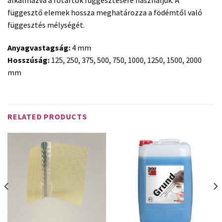
alkalmazva a főtartók függesztésére használjuk. A
függesztő elemek hossza meghatározza a födémtől való
függesztés mélységét.
Anyagvastagság:
4 mm
Hosszúság:
125, 250, 375, 500, 750, 1000, 1250, 1500, 2000
mm
RELATED PRODUCTS