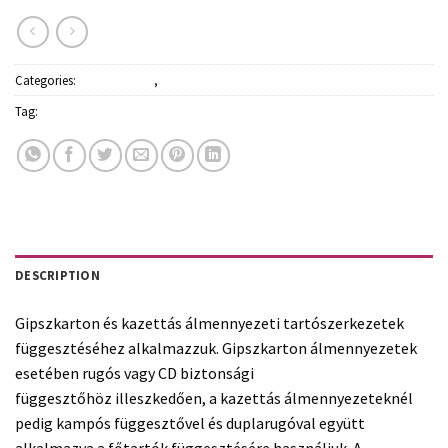
Categories:
Építőanyagok
,
Kiegészítő termékek
Tag:
Rigips
DESCRIPTION
Gipszkarton és kazettás álmennyezeti tartószerkezetek
függesztéséhez alkalmazzuk. Gipszkarton álmennyezetek
esetében rugós vagy CD biztonsági
függesztőhöz illeszkedően, a kazettás álmennyezeteknél
pedig kampós függesztővel és duplarugóval együtt