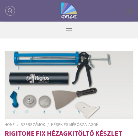
Skip
to
content
HOME
/
SZERSZÁMOK
/
KÉSEK ÉS MÉRŐSZALAGOK
RIGITONE FIX HÉZAGKITÖLTŐ KÉSZLET