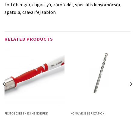
töltőhenger, dugattyú, zárófedél, speciális kinyomócsőr,
spatula, csavarfej sablon.
RELATED PRODUCTS
FESTŐECSETEK ÉS HENGEREK
KŐMŰVESSZERSZÁMOK
Allright RP 20mm körecset,
Baumit SDS-Plus betonfúrószárak
szintetikus sörte, 2K műanyag nyél