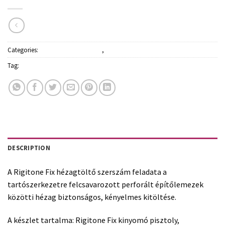
Categories:
Kések és mérőszalagok
,
Szerszámok
Tag:
Rigips
DESCRIPTION
A Rigitone Fix hézagtöltő szerszám feladata a
tartószerkezetre felcsavarozott perforált építőlemezek
közötti hézag biztonságos, kényelmes kitöltése.
A készlet tartalma: Rigitone Fix kinyomó pisztoly,