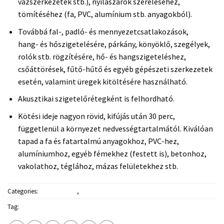
vázszerkezetek stb.), nyílászárók szereléséhez,
tömítéséhez (fa, PVC, alumínium stb. anyagokból).
Továbbá fal-, padló- és mennyezetcsatlakozások,
hang- és hőszigetelésére, párkány, könyöklő, szegélyek,
rolók stb. rögzítésére, hő- és hangszigeteléshez,
csőáttörések, fűtő-hűtő és egyéb gépészeti szerkezetek
esetén, valamint üregek kitöltésére használható.
Akusztikai szigetelőrétegként is felhordható.
Kötési ideje nagyon rövid, kifújás után 30 perc,
függetlenül a környezet nedvességtartalmától. Kiválóan
tapad a fa és fatartalmú anyagokhoz, PVC-hez,
alumíniumhoz, egyéb fémekhez (festett is), betonhoz,
vakolathoz, téglához, mázas felületekhez stb.
Categories:
Építőanyagok
,
Ragasztók, purhabok
Tag:
Soudal