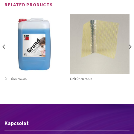
RELATED PRODUCTS
ÉPÍTŐANYAGOK
ÉPÍTŐANYAGOK
Baumit Alumínium sarokvédő
Baumit Grund diszperziós alapozó
szegély üvegszövettel
Kapcsolat