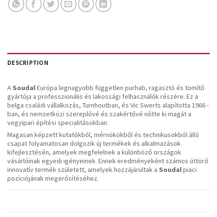
DESCRIPTION
A
Soudal
Európa legnagyobb független purhab, ragasztó és tömítő
gyártója a professzionális és lakossági felhasználók részére. Ez a
belga családi vállalkozás, Turnhoutban, és Vic Swerts alapította 1966 -
ban, és nemzetközi szereplővé és szakértővé nőtte ki magát a
vegyipari építési specialitásokban.
Magasan képzett kutatókból, mérnökökből és technikusokból álló
csapat folyamatosan dolgozik új termékek és alkalmazások
kifejlesztésén, amelyek megfelelnek a különböző országok
vásárlóinak egyedi igényeinek. Ennek eredményeként számos úttörő
innovatív termék született, amelyek hozzájárultak a
Soudal
piaci
pozíciójának megerősítéséhez.