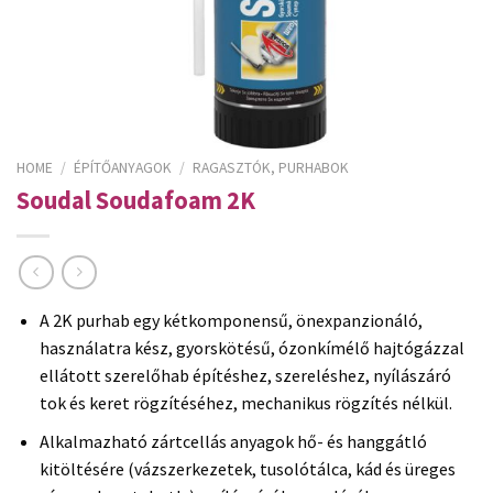
HOME
/
ÉPÍTŐANYAGOK
/
RAGASZTÓK, PURHABOK
Soudal Soudafoam 2K
A 2K purhab egy kétkomponensű, önexpanzionáló,
használatra kész, gyorskötésű, ózonkímélő hajtógázzal
ellátott szerelőhab építéshez, szereléshez, nyílászáró
tok és keret rögzítéséhez, mechanikus rögzítés nélkül.
Alkalmazható zártcellás anyagok hő- és hanggátló
kitöltésére (vázszerkezetek, tusolótálca, kád és üreges