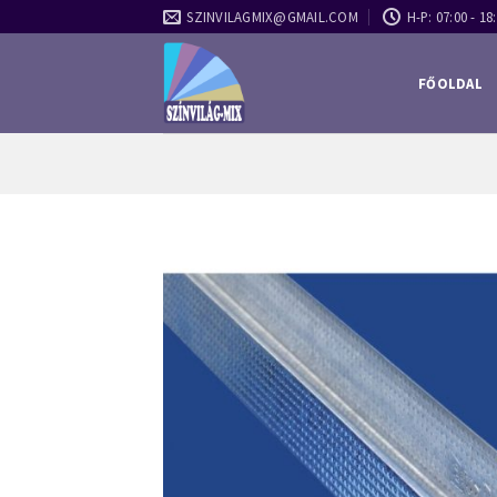
Skip
SZINVILAGMIX@GMAIL.COM
H-P: 07:00 - 18:
to
content
FŐOLDAL