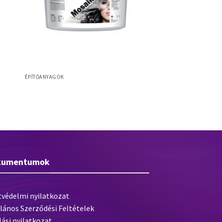
ÉPÍTŐANYAGOK
Baumit MosaikTop lábazati díszítő
 – 25
vakolat
kumentumok
tvédelmi nyilatkozat
lános Szerződési Feltételek
lási nyilatkozat