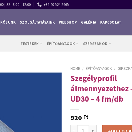
00 | SZ: 8:00 - 12:00
+36 20 524 2665
RÓLUNK
SZOLGÁLTATÁSAINK
WEBSHOP
GALÉRIA
KAPCSOLAT
FESTÉKEK
ÉPÍTŐANYAGOK
SZERSZÁMOK
HOME
/
ÉPÍTŐANYAGOK
/
GIPSZK
Szegélyprofil
álmennyezethez 
UD30 – 4 fm/db
920
Ft
Szegélyprofil álmennyezethez -
ADD TO C