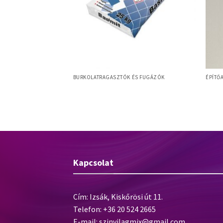
ÉS FUGÁZÓK
BURKOLATRAGASZTÓK ÉS FUGÁZÓK
ÉPÍTŐ
ge – víztaszító
Baumi
Baumit Basic
üvegs
Kapcsolat
Cím: Izsák, Kiskőrösi út 11.
Telefon: +36 20 524 2665
E-mail:
szinvilagmix@gmail.com