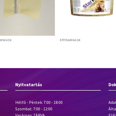
ANYAGOK
ÉPÍTŐANYAGOK
t Alumínium sarokvédő szegély
Baumit StarTop – szilikongyanta
zövettel
kötőanyagú prémium vékonyvakolat
kg
Nyitvatartás
Do
Hétfő - Péntek: 7:00 - 18:00
Ada
Szombat: 7:00 - 12:00
Álta
Vasárnap: ZÁRVA
Elál