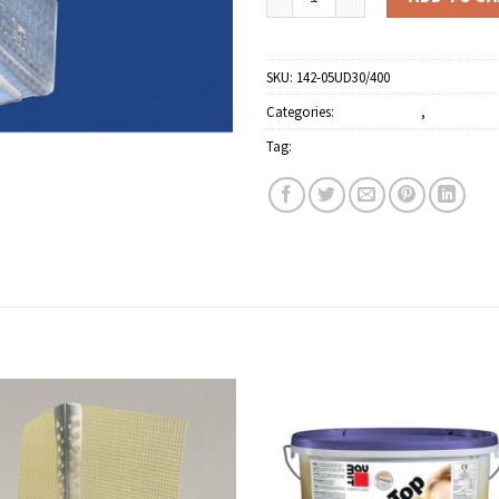
SKU:
142-05UD30/400
Categories:
Építőanyagok
,
Gipszkarton
Tag:
Balobau