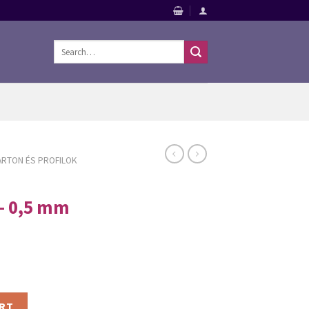
Search
for:
ARTON ÉS PROFILOK
– 0,5 mm
 0,5 mm UD30 - 4 fm/db quantity
ART