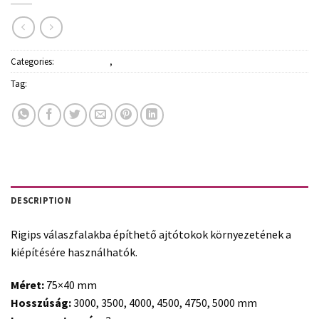
Categories:
Építőanyagok
,
Gipszkarton és profilok
Tag:
Rigips
DESCRIPTION
Rigips válaszfalakba építhető ajtótokok környezetének a
kiépítésére használhatók.
Méret:
75×40 mm
Hosszúság:
3000, 3500, 4000, 4500, 4750, 5000 mm