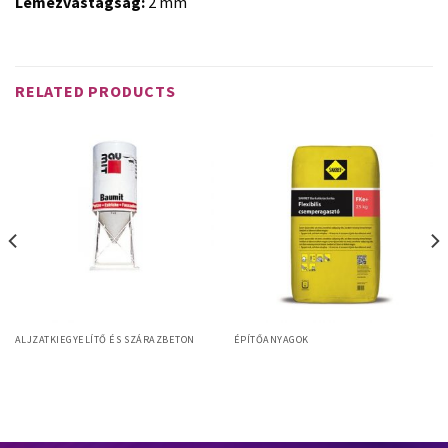
Lemezvastagság:
2 mm
RELATED PRODUCTS
ALJZATKIEGYELÍTŐ ÉS SZÁRAZBETON
ÉPÍTŐANYAGOK
FFK Emelt minőségű flexibilis
Baumit Alpha 3000
csemperagasztó