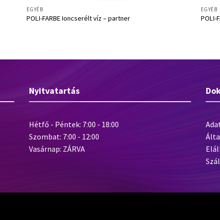
EGYÉB
EGYÉB
POLI-FARBE Ioncserélt víz – partner
POLI-F
Nyitvatartás
Do
Hétfő - Péntek: 7:00 - 18:00
Ada
Szombat: 7:00 - 12:00
Álta
Vasárnap: ZÁRVA
Elál
Szál