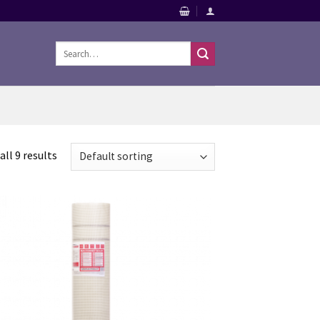
Search
for:
ll 9 results