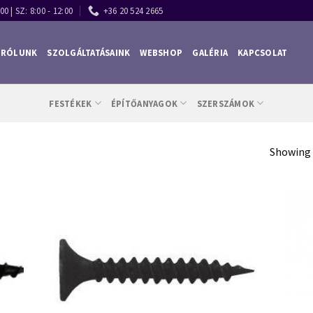
00 | SZ: 8:00 - 12:00
+36 20 524 2665
RÓLUNK
SZOLGÁLTATÁSAINK
WEBSHOP
GALÉRIA
KAPCSOLAT
FESTÉKEK
ÉPÍTŐANYAGOK
SZERSZÁMOK
Showing a