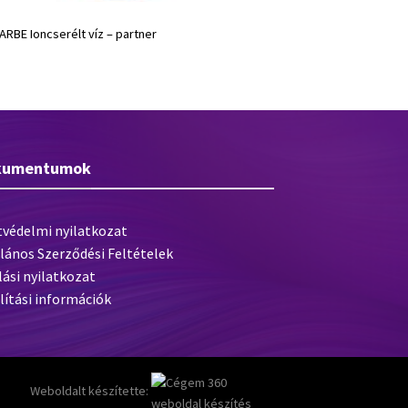
ARBE Ioncserélt víz – partner
kumentumok
tvédelmi nyilatkozat
lános Szerződési Feltételek
lási nyilatkozat
lítási információk
Weboldalt készítette: