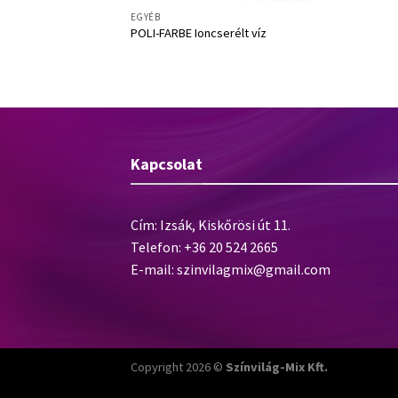
EGYÉB
POLI-FARBE Ioncserélt víz
Kapcsolat
Cím: Izsák, Kiskőrösi út 11.
Telefon: +36 20 524 2665
E-mail:
szinvilagmix@gmail.com
Copyright 2026 ©
Színvilág-Mix Kft.