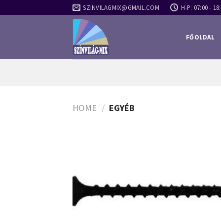
Skip
SZINVILAGMIX@GMAIL.COM
H-P: 07:00 - 18:
to
content
FŐOLDAL
HOME
/
EGYÉB