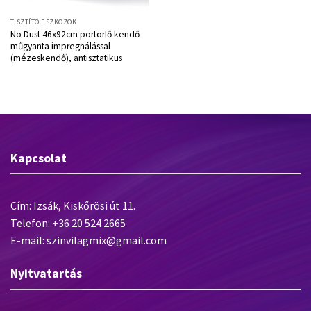
TISZTÍTÓ ESZKÖZÖK
No Dust 46x92cm portörlő kendő
műgyanta impregnálással
(mézeskendő), antisztatikus
Kapcsolat
Cím: Izsák, Kiskőrösi út 11.
Telefon: +36 20 524 2665
E-mail: szinvilagmix@gmail.com
Nyitvatartás