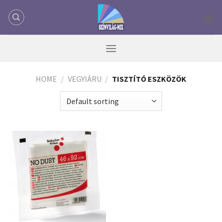
Skip
to
content
HOME
/
VEGYIÁRU
/
TISZTÍTÓ ESZKÖZÖK