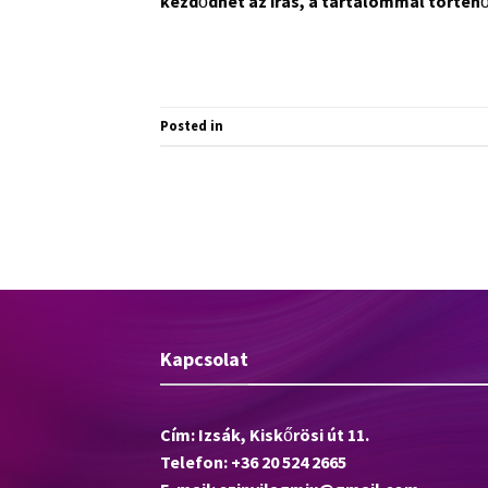
kezdődhet az írás, a tartalommal történő
Posted in
Egyéb kategória
Kapcsolat
Cím: Izsák, Kiskőrösi út 11.
Telefon: +36 20 524 2665