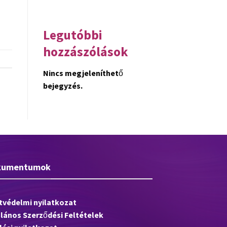
Helló Világ!
Legutóbbi
hozzászólások
Nincs megjeleníthető
bejegyzés.
kumentumok
tvédelmi nyilatkozat
alános Szerződési Feltételek