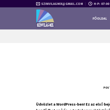
Skip
SZINVILAGMIX@GMAIL.COM
H-P: 07:00 
to
content
FŐOLDAL
POS
Üdvözlet a WordPress-ben! Ez az első bej