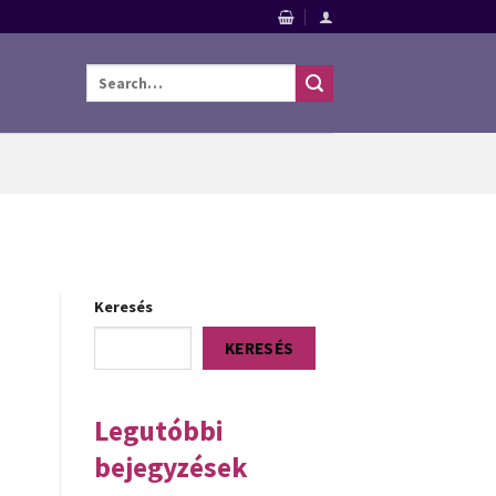
Search
for:
Keresés
KERESÉS
Legutóbbi
bejegyzések