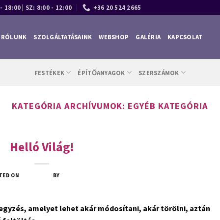
- 18:00 | SZ: 8:00 - 12:00
+36 20 524 2665
RÓLUNK
SZOLGÁLTATÁSAINK
WEBSHOP
GALÉRIA
KAPCSOLAT
FESTÉKEK
ÉPÍTŐANYAGOK
SZERSZÁMOK
KATEGÓRIA ARCHÍVUMOK:
EGYÉB KATEGÓRIA
EGYÉB KATEGÓRIA
Helló Világ!
TED ON
2022.10.27.
BY
TOTHTAMAS
egyzés, amelyet lehet akár módosítani, akár törölni, aztán