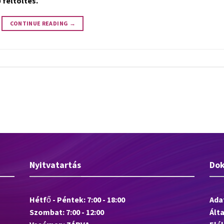
 feltöltés.
CONTINUE READING
→
Nyitvatartás
Do
Hétfő - Péntek: 7:00 - 18:00
Ada
Szombat: 7:00 - 12:00
Ált