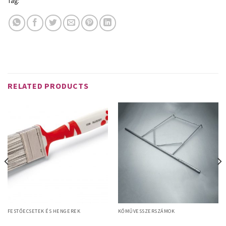
Tag:
Schuller
RELATED PRODUCTS
FESTŐECSETEK ÉS HENGEREK
KŐMŰVESSZERSZÁMOK
Allright L 50 mm laposecset,
Baumit Keretes