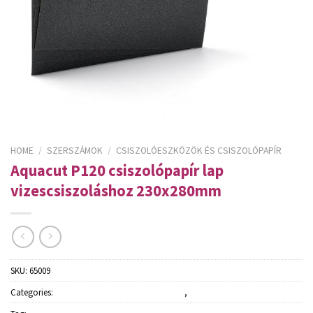
HOME
/
SZERSZÁMOK
/
CSISZOLÓESZKÖZÖK ÉS CSISZOLÓPAPÍR
Aquacut P120 csiszolópapír lap
vizescsiszoláshoz 230x280mm
SKU:
65009
Categories:
Csiszolóeszközök és csiszolópapír
,
Szerszámok