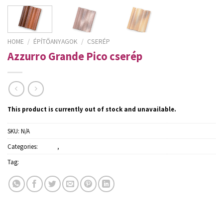
HOME
/
ÉPÍTŐANYAGOK
/
CSERÉP
Azzurro Grande Pico cserép
This product is currently out of stock and unavailable.
SKU:
N/A
Categories:
Cserép
,
Építőanyagok
Tag:
Azzurro