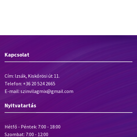
Baumit Alumínium sarokvédő
FKe+ Flexibilis csemperagasztó
szegély üvegszövettel
Kapcsolat
Cím: Izsák, Kiskőrösi út 11.
Telefon: +36 20 524 2665
E-mail: szinvilagmix@gmail.com
Nyitvatartás
Hétfő - Péntek: 7:00 - 18:00
Szombat: 7:00 - 12:00