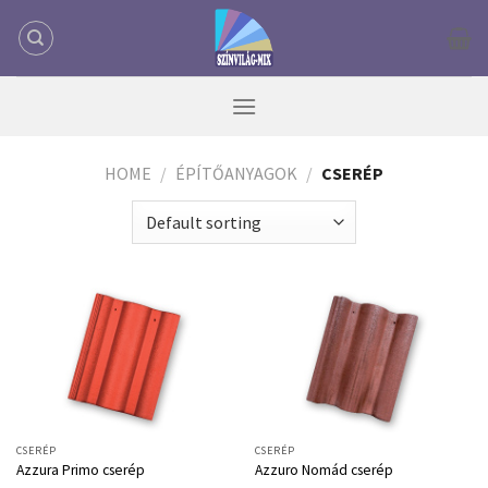
Skip
to
content
HOME
/
ÉPÍTŐANYAGOK
/
CSERÉP
CSERÉP
CSERÉP
Azzura Primo cserép
Azzuro Nomád cserép