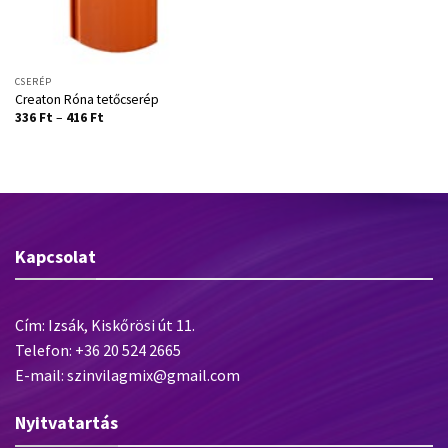
CSERÉP
Creaton Róna tetőcserép
336
Ft
–
416
Ft
Kapcsolat
Cím: Izsák, Kiskőrösi út 11.
Telefon: +36 20 524 2665
E-mail: szinvilagmix@gmail.com
Nyitvatartás