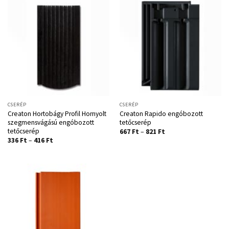
CSERÉP
CSERÉP
Creaton Hortobágy Profil Hornyolt
Creaton Rapido engóbozott
szegmensvágású engóbozott
tetőcserép
tetőcserép
667
Ft
–
821
Ft
336
Ft
–
416
Ft