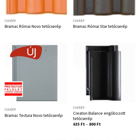
CSERÉP
CSERÉP
Bramac Római Novo tetőcserép
Bramac Római Star tetőcserép
CSERÉP
CSERÉP
Creaton Balance engóbozott
Bramac Tectura Novo tetőcserép
tetőcserép
635
Ft
–
800
Ft