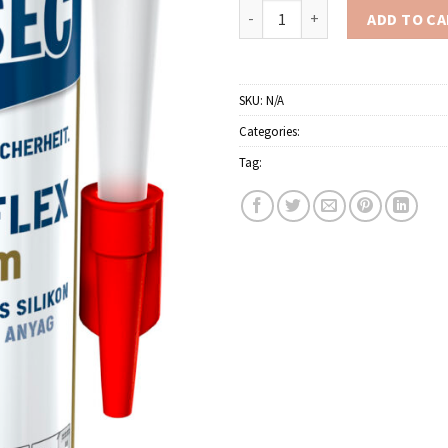
Cimsec Prémium Fugenflex qua
ADD TO C
SKU:
N/A
Categories:
Burkolatragasztók és fugá
Tag:
Ceresit