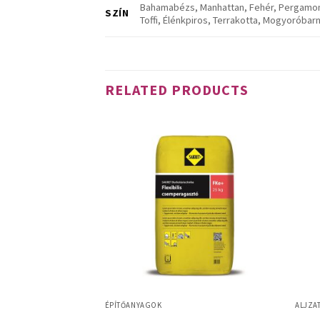
Bahamabézs, Manhattan, Fehér, Pergamon,
SZÍN
Toffi, Élénkpiros, Terrakotta, Mogyoróbar
RELATED PRODUCTS
ÉPÍTŐANYAGOK
ALJZA
erziós alapozó
FKe+ Flexibilis csemperagasztó
AMS Ö