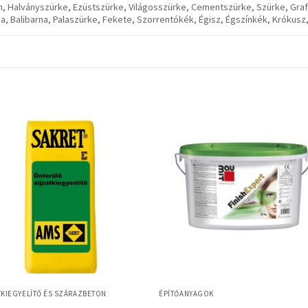
 Halványszürke, Ezüstszürke, Világosszürke, Cementszürke, Szürke, Graf
na, Balibarna, Palaszürke, Fekete, Szorrentókék, Égisz, Égszínkék, Krókusz
TKIEGYELÍTŐ ÉS SZÁRAZBETON
ÉPÍTŐANYAGOK
nterülő aljzatkiegyenlítő
Baumit FinishExpert