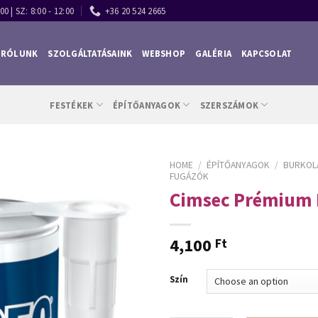
00 | SZ: 8:00 - 12:00
+36 20 524 2665
RÓLUNK
SZOLGÁLTATÁSAINK
WEBSHOP
GALÉRIA
KAPCSOLAT
FESTÉKEK
ÉPÍTŐANYAGOK
SZERSZÁMOK
HOME
/
ÉPÍTŐANYAGOK
/
BURKOL
FUGÁZÓK
Cimsec Prémium 
4,100
Ft
Szín