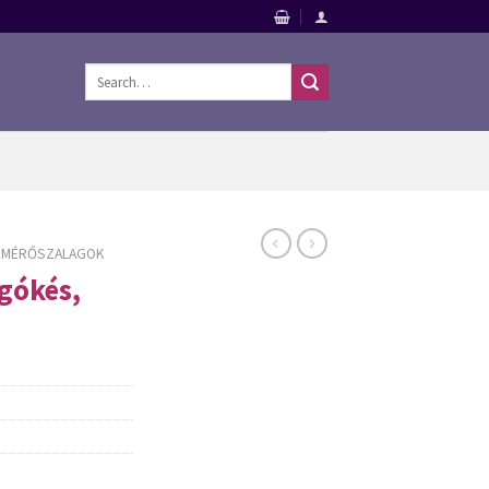
Search
for:
S MÉRŐSZALAGOK
gókés,
erszámok