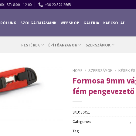
00 | SZ: 8:00 - 12:00
+36 20 524 2665
RÓLUNK
SZOLGÁLTATÁSAINK
WEBSHOP
GALÉRIA
KAPCSOLAT
FESTÉKEK
ÉPÍTŐANYAGOK
SZERSZÁMOK
HOME
/
SZERSZÁMOK
/
KÉSEK É
Formosa 9mm vá
fém pengevezető
SKU:
30451
Categories:
Kések és mérőszalagok
,
Sz
Tag:
Schuller