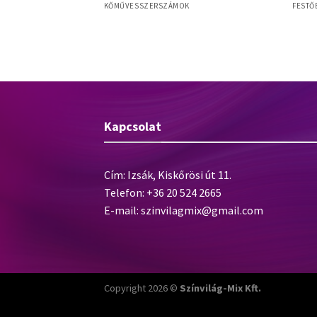
NGEREK
KŐMŰVESSZERSZÁMOK
FESTŐ
efe
Allri
Baumit SDS-Plus betonfúrószárak
evert sörte,
sörte
Kapcsolat
Cím: Izsák, Kiskőrösi út 11.
Telefon: +36 20 524 2665
E-mail:
szinvilagmix@gmail.com
Copyright 2026 ©
Színvilág-Mix Kft.