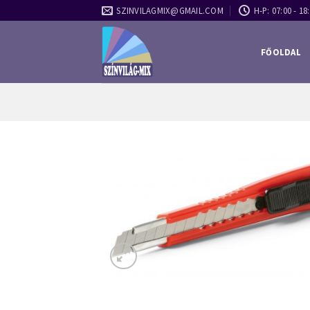
Skip
SZINVILAGMIX@GMAIL.COM
H-P: 07:00 - 18:
to
content
FŐOLDAL