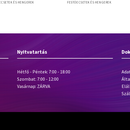
ECSETEK ÉS HENGEREK
FESTŐECSETEK ÉS HENGEREK
ght M 50mm laposecset, szintetikus
Timber FS 100mm Twist ecset
, műanyag nyél
favédőszerekhez, kevert sörte, állí
ecsetfej
Nyitvatartás
Do
Hétfő - Péntek: 7:00 - 18:00
Ada
Szombat: 7:00 - 12:00
Álta
Vasárnap: ZÁRVA
Elál
Szál