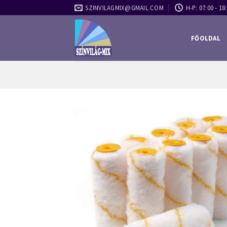
Skip
SZINVILAGMIX@GMAIL.COM
H-P: 07:00 - 18:
to
content
FŐOLDAL