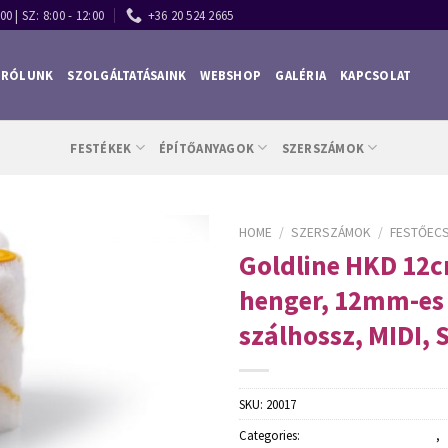
00 | SZ: 8:00 - 12:00
+36 20 524 2665
RÓLUNK
SZOLGÁLTATÁSAINK
WEBSHOP
GALÉRIA
KAPCSOLAT
FESTÉKEK
ÉPÍTŐANYAGOK
SZERSZÁMOK
HOME
/
SZERSZÁMOK
/
FESTŐECS
Goldline HKD 12c
henger, 12mm-es
szálhossz, MIDI, 
SKU:
20017
Categories:
Festőecsetek és hengerek
,