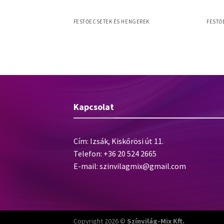
NGEREK
FESTŐECSETEK ÉS HENGEREK
FESTŐ
mm mennyezetkefe,
5 Mercato M SET laposecset szett 5db-
Allri
s fa test
os (20,30,40,50,60mm) – sárga
sörte
Kapcsolat
Cím: Izsák, Kiskőrösi út 11.
Telefon: +36 20 524 2665
E-mail:
szinvilagmix@gmail.com
Copyright 2026 ©
Színvilág-Mix Kft.