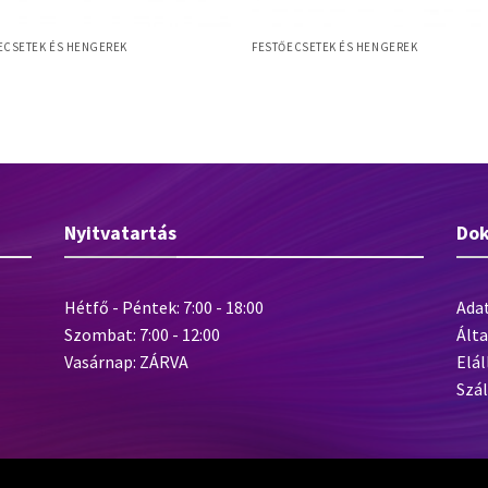
ECSETEK ÉS HENGEREK
FESTŐECSETEK ÉS HENGEREK
ght M 50mm laposecset, szintetikus
5 Gussow L SET gussow ecset szett
, műanyag nyél
hosszú fanyél, 5db-os (6,8,12,14,20)
Nyitvatartás
Do
Hétfő - Péntek: 7:00 - 18:00
Ada
Szombat: 7:00 - 12:00
Álta
Vasárnap: ZÁRVA
Elál
Szál