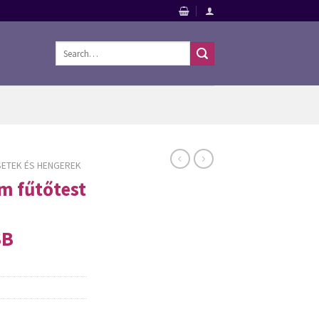
Search
for:
ETEK ÉS HENGEREK
m fűtőtest
SB
Szerszámok