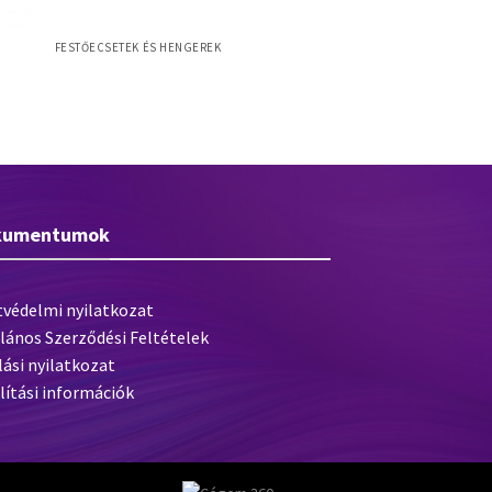
FESTŐECSETEK ÉS HENGEREK
,
Natura L 50mm laposecset, világos
természetes sörte, natúr fanyél
kumentumok
tvédelmi nyilatkozat
lános Szerződési Feltételek
lási nyilatkozat
lítási információk