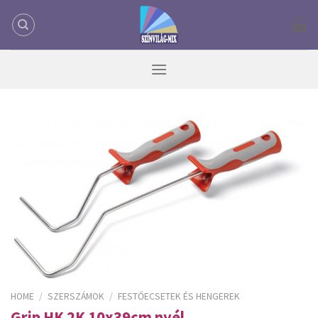
Skip
to
content
HOME
/
SZERSZÁMOK
/
FESTŐECSETEK ÉS HENGEREK
Grip HK 2K 10x39cm nyél