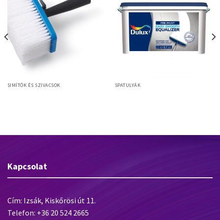
SIMÍTÓK ÉS SZIVACSOK
SPATULYÁK
Myron Paste 180x80mm
Dulux Easy Smooth – partner
tapétázókefe, Myhalon sörte,
műanyag test
Kapcsolat
Cím: Izsák, Kiskőrösi út 11.
Telefon: +36 20 524 2665