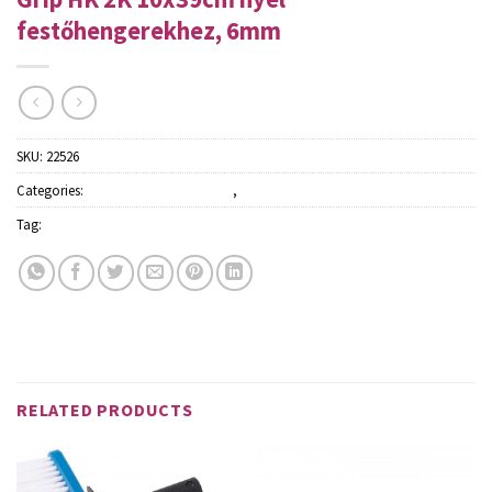
festőhengerekhez, 6mm
SKU:
22526
Categories:
Festőecsetek és hengerek
,
Szerszámok
Tag:
Schuller
RELATED PRODUCTS