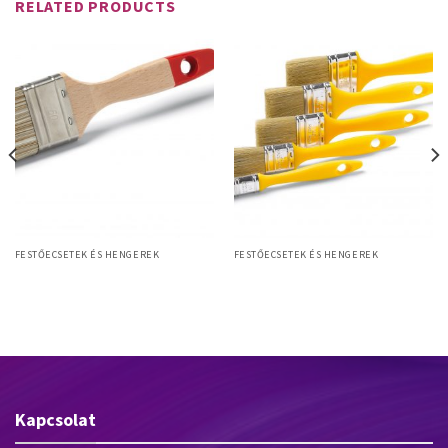
RELATED PRODUCTS
FESTŐECSETEK ÉS HENGEREK
FESTŐECSETEK ÉS HENGEREK
Allround L 50mm laposecset,
5 Mercato M SET laposecset szett
szintetikus sörte, fanyél
5db-os (20,30,40,50,60mm) –
sárga
Kapcsolat