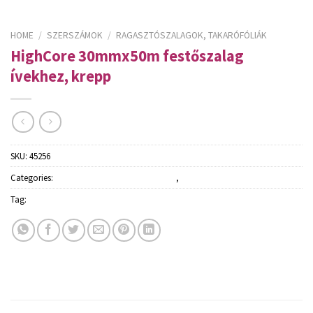
HOME
/
SZERSZÁMOK
/
RAGASZTÓSZALAGOK, TAKARÓFÓLIÁK
HighCore 30mmx50m festőszalag
ívekhez, krepp
SKU:
45256
Categories:
Ragasztószalagok, takarófóliák
,
Szerszámok
Tag:
Schuller