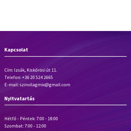
FFK Emelt minőségű flexibilis
Baumit StarTop – szilikongyanta
csemperagasztó
kötőanyagú prémium
vékonyvakolat – 25 kg
Kapcsolat
Cím: Izsák, Kiskőrösi út 11.
Telefon: +36 20 524 2665
E-mail: szinvilagmix@gmail.com
Nyitvatartás
Hétfő - Péntek: 7:00 - 18:00
Szombat: 7:00 - 12:00