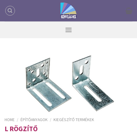
Skip
to
content
HOME
/
ÉPÍTŐANYAGOK
/
KIEGÉSZÍTŐ TERMÉKEK
L RÖGZÍTŐ