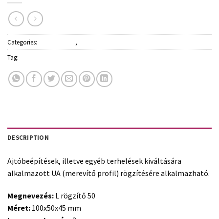
Categories:
Építőanyagok
,
Kiegészítő termékek
Tag:
Rigips
DESCRIPTION
Ajtóbeépítések, illetve egyéb terhelések kiváltására
alkalmazott UA (merevítő profil) rögzítésére alkalmazható.
Megnevezés:
L rögzítő 50
Méret:
100x50x45 mm