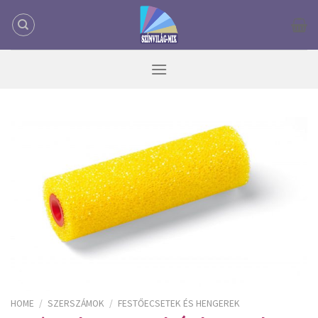
Skip
to
content
HOME
/
SZERSZÁMOK
/
FESTŐECSETEK ÉS HENGEREK