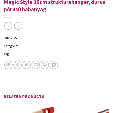
Magic Style 25cm struktúrahenger, durva
pórusú habanyag
SKU:
23250
Categories:
Festőecsetek és hengerek
,
Szerszámok
Tag:
Schuller
RELATED PRODUCTS