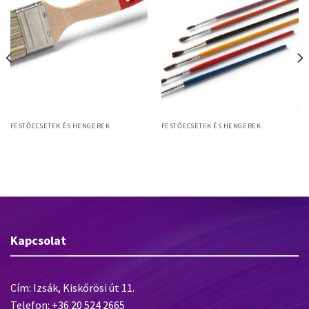
FESTŐECSETEK ÉS HENGEREK
FESTŐECSETEK ÉS HENGEREK
Allround L 50mm laposecset,
6 Atelier school SET iskolaecset
szintetikus sörte, fanyél
szett, 6db-os (1,2,3,4,5,6)
Kapcsolat
Cím: Izsák, Kiskőrösi út 11.
Telefon: +36 20 524 2665