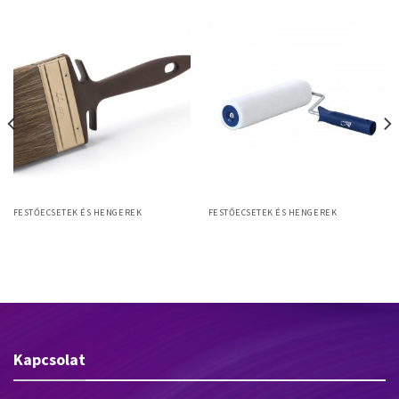
FESTŐECSETEK ÉS HENGEREK
FESTŐECSETEK ÉS HENGEREK
Timber FS 100mm Pro kefe
Henger
favédőszerekhez, kevert sörte,
műanyag nyél
Kapcsolat