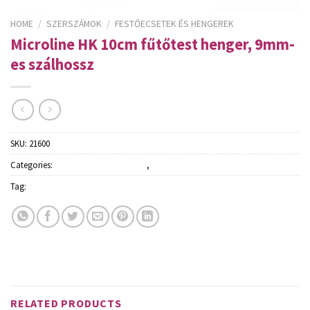
HOME
/
SZERSZÁMOK
/
FESTŐECSETEK ÉS HENGEREK
Microline HK 10cm fűtőtest henger, 9mm-
es szálhossz
SKU:
21600
Categories:
Festőecsetek és hengerek
,
Szerszámok
Tag:
Schuller
RELATED PRODUCTS