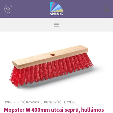
Skip
to
content
HOME
/
ÉPÍTŐANYAGOK
/
KIEGÉSZÍTŐ TERMÉKEK
Mopster W 400mm utcai seprű, hullámos