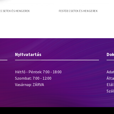
ECSETEK ÉS HENGEREK
FESTŐECSETEK ÉS HENGEREK
 Poly 180x80mm mennyezetkefe,
Henger
x sörte, ovális fa test
Nyitvatartás
Do
Hétfő - Péntek: 7:00 - 18:00
Ada
Szombat: 7:00 - 12:00
Álta
Vasárnap: ZÁRVA
Elál
Szál