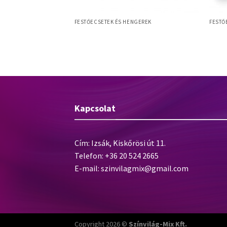
NGEREK
FESTŐECSETEK ÉS HENGEREK
FESTŐ
ist ecset
Allright M 50mm laposecset, szintetikus
Myron
vert sörte, állítható
sörte, műanyag nyél
Polymi
Kapcsolat
Cím: Izsák, Kiskőrösi út 11.
Telefon: +36 20 524 2665
E-mail:
szinvilagmix@gmail.com
Copyright 2026 ©
Színvilág-Mix Kft.