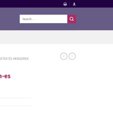
Search
for:
ETEK ÉS HENGEREK
m-es
Szerszámok