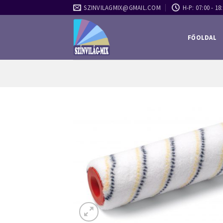
Skip
SZINVILAGMIX@GMAIL.COM
H-P: 07:00 - 18:
to
content
FŐOLDAL