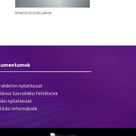
KŐMŰVESSZERSZÁMOK
Baumit Keretes egyengetőszerszám
kumentumok
tvédelmi nyilatkozat
lános Szerződési Feltételek
lási nyilatkozat
lítási információk