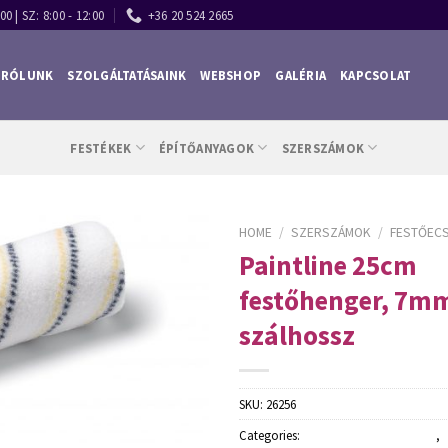
00 | SZ: 8:00 - 12:00
+36 20 524 2665
RÓLUNK
SZOLGÁLTATÁSAINK
WEBSHOP
GALÉRIA
KAPCSOLAT
FESTÉKEK
ÉPÍTŐANYAGOK
SZERSZÁMOK
HOME
/
SZERSZÁMOK
/
FESTŐECS
Paintline 25cm
festőhenger, 7m
szálhossz
SKU:
26256
Categories:
Festőecsetek és hengerek
,