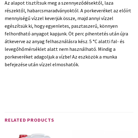
Az alapot tisztítsuk meg a szennyeződésektől, laza
részektől, habarcsmaradványoktól. A porkeveréket az előírt
mennyiségű vízzel keverjük össze, majd annyi vízzel
egészítsük ki, hogy egyenletes, pasztaszerű, könnyen
felhordható anyagot kapjunk. Öt perc pihentetés után újra
átkeverve az anyag felhasználásra kész. 5 °C alatti fal- és
levegőhőmérséklet alatt nem használható. Mindig a
porkeveréket adagoljuk a vízbe! Az eszközök a munka
befejezése után vízzel elmoshatók.
Biztonsági adatlap letöltése
Teljesítmény nyilatkozat letöltése
RELATED PRODUCTS