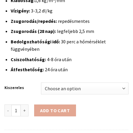
Kiadósság:
1,6 kg/m
/mm
Vízigény:
3-3,2 dl/kg
Zsugorodás/repedés:
repedésmentes
Zsugorodás (28 nap):
legfeljebb 2,5 mm
Bedolgozhatósági idő:
30 perc a hőmérséklet
függvényében
Csiszolhatóság:
4-8 óra után
Átfesthetőség:
24 óra után
Kiszereles
POLI-FARBE KÜLTÉRI GLETTANYAG - partner quantity
ADD TO CART