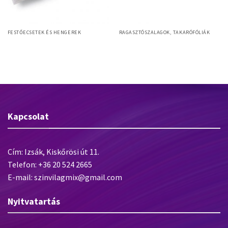
FESTŐECSETEK ÉS HENGEREK
RAGASZTÓSZALAGOK, TAKARÓFÓLIÁK
Myron Myha 180x80mm Pro
Baumit Esztrich fólia
mennyezetkefe, Myhalon sörte,
műanyag test
Kapcsolat
Cím: Izsák, Kiskőrösi út 11.
Telefon: +36 20 524 2665
E-mail: szinvilagmix@gmail.com
Nyitvatartás