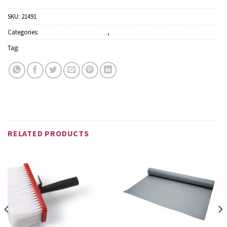
SKU:
21491
Categories:
Festőecsetek és hengerek
,
Szerszámok
Tag:
Schuller
RELATED PRODUCTS