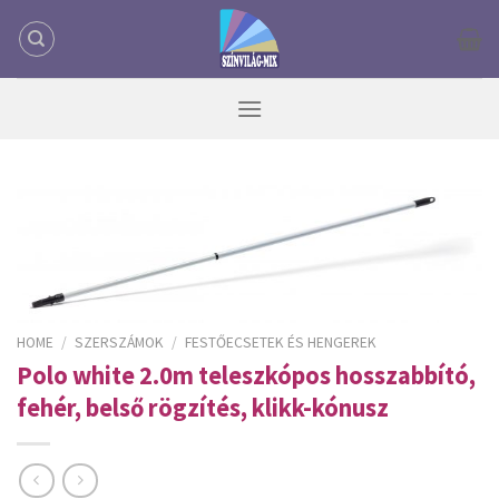
Skip
to
content
HOME
/
SZERSZÁMOK
/
FESTŐECSETEK ÉS HENGEREK
Polo white 2.0m teleszkópos hosszabbító,
fehér, belső rögzítés, klikk-kónusz