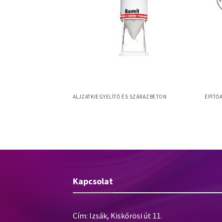
ÉS FUGÁZÓK
ALJZATKIEGYELÍTŐ ÉS SZÁRAZBETON
ÉPÍTŐ
ge – víztaszító
Baumit Alpha 4000
Baumi
Kapcsolat
Cím: Izsák, Kiskőrösi út 11.