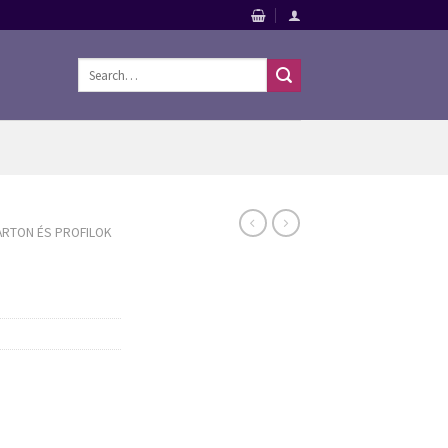
Search
for:
ARTON ÉS PROFILOK
 és profilok