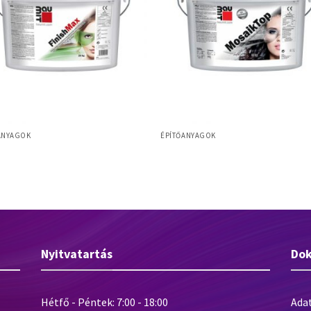
ANYAGOK
ÉPÍTŐANYAGOK
Baumit MosaikTop lábazati díszítő
t FinishMax
vakolat
Nyitvatartás
Do
Hétfő - Péntek: 7:00 - 18:00
Ada