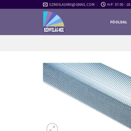
Skip
SZINVILAGMIX@GMAIL.COM
H-P: 07:00 - 18:
to
content
FŐOLDAL