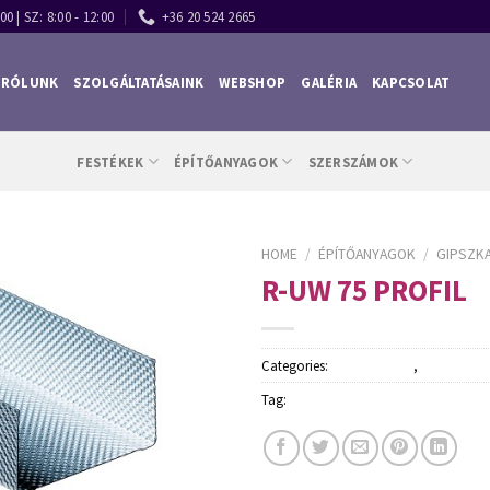
00 | SZ: 8:00 - 12:00
+36 20 524 2665
RÓLUNK
SZOLGÁLTATÁSAINK
WEBSHOP
GALÉRIA
KAPCSOLAT
FESTÉKEK
ÉPÍTŐANYAGOK
SZERSZÁMOK
HOME
/
ÉPÍTŐANYAGOK
/
GIPSZK
R-UW 75 PROFIL
Categories:
Építőanyagok
,
Gipszkarton
Tag:
Rigips