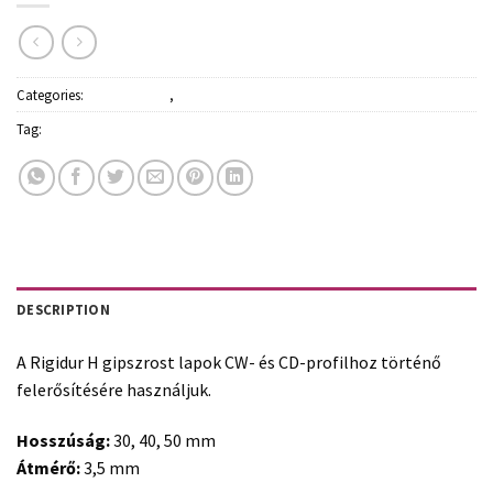
Categories:
Építőanyagok
,
Gipszkarton és profilok
Tag:
Rigips
DESCRIPTION
A Rigidur H gipszrost lapok CW- és CD-profilhoz történő
felerősítésére használjuk.
Hosszúság:
30, 40, 50 mm
Átmérő:
3,5 mm