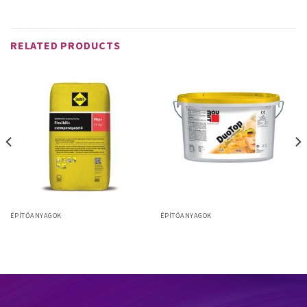
RELATED PRODUCTS
ÉPÍTŐANYAGOK
ÉPÍTŐANYAGOK
FFK Emelt minőségű flexibilis
Baumit DuoTop
csemperagasztó