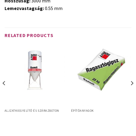
Hosszúság:
3000 mm
Lemezvastagság:
0.55 mm
RELATED PRODUCTS
ALJZATKIEGYELÍTŐ ÉS SZÁRAZBETON
ÉPÍTŐANYAGOK
Baumit Alpha 4000
Baumit Ragasztógipsz