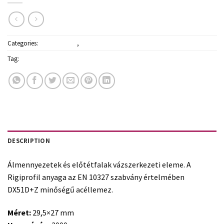
Categories:
Építőanyagok
,
Gipszkarton és profilok
Tag:
Rigips
DESCRIPTION
Álmennyezetek és előtétfalak vázszerkezeti eleme. A
Rigiprofil anyaga az EN 10327 szabvány értelmében
DX51D+Z minőségű acéllemez.
Méret:
29,5×27 mm