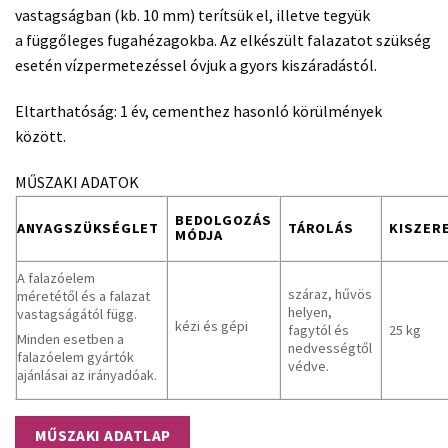
vastagságban (kb. 10 mm) terítsük el, illetve tegyük
a függőleges fugahézagokba. Az elkészült falazatot szükség
esetén vízpermetezéssel óvjuk a gyors kiszáradástól.
Eltarthatóság: 1 év, cementhez hasonló körülmények
között.
MŰSZAKI ADATOK
BEDOLGOZÁS
ANYAGSZÜKSÉGLET
TÁROLÁS
KISZER
MÓDJA
A falazóelem
száraz, hűvös
méretétől és a falazat
helyen,
vastagságától függ.
kézi és gépi
fagytól és
25 kg
Minden esetben a
nedvességtől
falazóelem gyártók
védve.
ajánlásai az irányadóak.
MŰSZAKI ADATLAP