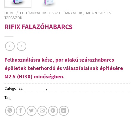
HOME
/
ÉPÍTŐANYAGOK
/
VAKOLÓANYAGOK, HABARCSOK ÉS
TAPASZOK
RIFIX FALAZÓHABARCS
Felhasználásra kész, por alakú szárazhabarcs
épületek teherhordó és válaszfalainak építésére
M2.5 (Hf30) minőségben.
Categories:
Építőanyagok
,
Vakolóanyagok, habarcsok és tapaszok
Tag:
Rigips