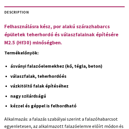
DESCRIPTION
Felhasználásra kész, por alakú szárazhabarcs
épületek teherhordó és válaszfalainak építésére
M2.5 (Hf30) minőségben.
Termékelőnyök:
ásványi falazóelemekhez (kő, tégla, beton)
válaszfalak, teherhordóés
vázkitöltő falak építéséhez
nagy szilárdságú
kézzel és géppel is felhordható
Alkalmazás: a falazás szabályai szerint a falazóhabarcsot
egyenletesen, az alkalmazott falazóelemre előírt módon és