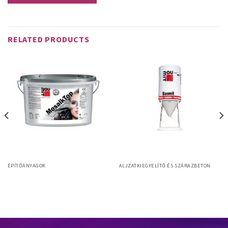
RELATED PRODUCTS
ÉPÍTŐANYAGOK
ALJZATKIEGYELÍTŐ ÉS SZÁRAZBETON
Baumit MosaikTop lábazati díszítő
Baumit Alpha 3000
vakolat