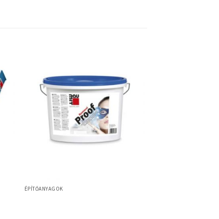
ÉPÍTŐANYAGOK
,
Baumit Baumacol Proof –
oldószermentes, üzemi víz elleni
szigetelés – folyékony fólia