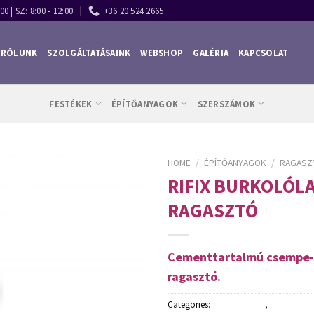
00 | SZ: 8:00 - 12:00
+36 20 524 2665
RÓLUNK
SZOLGÁLTATÁSAINK
WEBSHOP
GALÉRIA
KAPCSOLAT
FESTÉKEK
ÉPÍTŐANYAGOK
SZERSZÁMOK
HOME
/
ÉPÍTŐANYAGOK
/
RAGASZ
RIFIX BURKOLÓLA
RAGASZTÓ
Cementtartalmú csempe- 
ragasztó.
Categories:
Építőanyagok
,
Ragasztók,