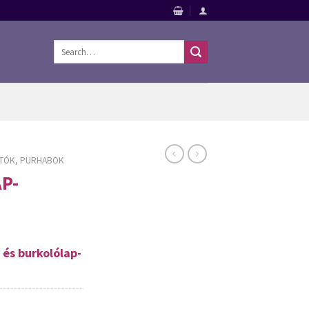
Search
for:
TÓK, PURHABOK
P-
és burkolólap-
 purhabok