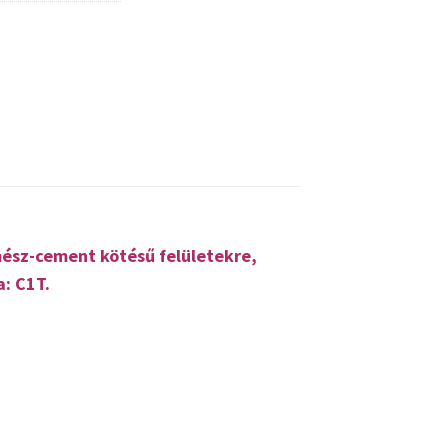
mész-cement kötésű felületekre,
: C1T.