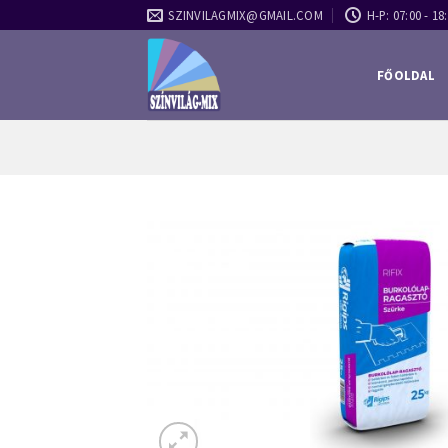
Skip
SZINVILAGMIX@GMAIL.COM
H-P: 07:00 - 18:
to
content
FŐOLDAL