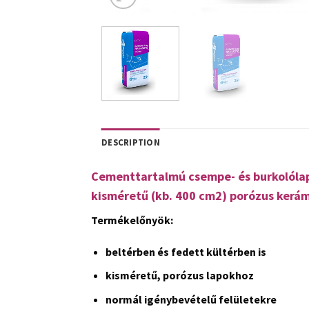
DESCRIPTION
Cementtartalmú csempe- és burkolólap-
kisméretű (kb. 400 cm2) porózus kerám
Termékelőnyök:
beltérben és fedett kültérben is
kisméretű, porózus lapokhoz
normál igénybevételű felületekre