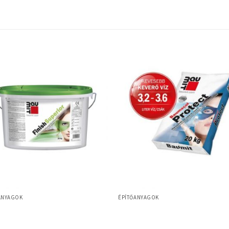
ANYAGOK
ÉPÍTŐANYAGOK
Baumit Baumacol Protect – kenhető
t FinishSuperior
nedvesség elleni szigetelés – 18 kg