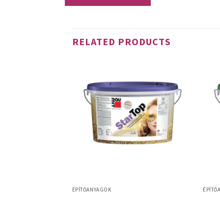
RELATED PRODUCTS
ÉPÍTŐANYAGOK
ÉPÍTŐ
bazati díszítő
Baumit StarTop – szilikongyanta
Baumi
kötőanyagú prémium vékonyvakolat – 25
kg