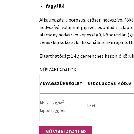
fagyálló
Alkalmazás: a porózus, erősen nedvszívó, fő
nedvszívó, valamint gipszes és anhidrit alapf
alacsony nedvszívó képességű, kőporcelán (gre
teraszburkolás stb.) használata nem ajánlott.
Eltarthatóság: 1 év, cementhez hasonló körü
MŰSZAKI ADATOK
ANYAGSZÜKSÉGLET
BEDOLGOZÁS MÓDJA
2
kb. 2-5 kg/m
kézi
laptól függően
MŰSZAKI ADATLAP