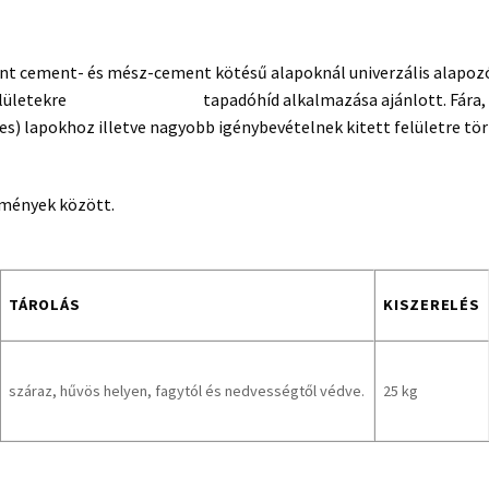
ként cement- és mész-cement kötésű alapoknál univerzális alapo
elületekre
Rikombi Kontakt
tapadóhíd alkalmazása ajánlott. Fára,
s) lapokhoz illetve nagyobb igénybevételnek kitett felületre tör
lmények között.
TÁROLÁS
KISZERELÉS
száraz, hűvös helyen, fagytól és nedvességtől védve.
25 kg