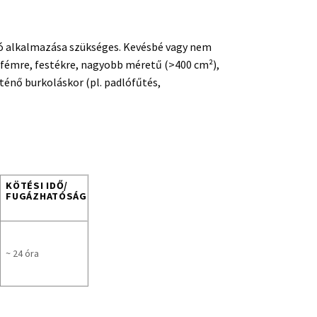
zó alkalmazása szükséges. Kevésbé vagy nem
 fémre, festékre, nagyobb méretű (>400 cm²),
ténő burkoláskor (pl. padlófűtés,
KÖTÉSI IDŐ/
FUGÁZHATÓSÁG
~ 24 óra