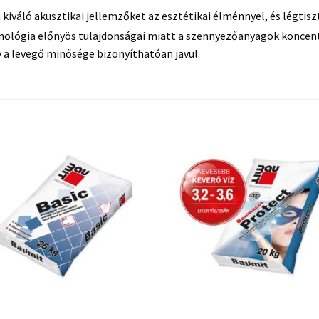
 kiváló akusztikai jellemzőket az esztétikai élménnyel, és légtis
nológia előnyös tulajdonságai miatt a szennyezőanyagok koncent
 a levegő minősége bizonyíthatóan javul.