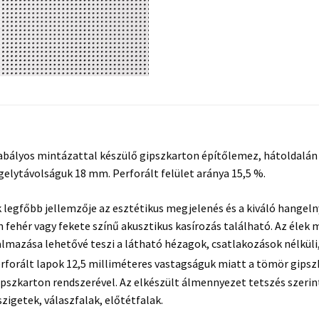
zabályos mintázattal készülő gipszkarton építőlemez, hátoldalán 
gelytávolságuk 18 mm. Perforált felület aránya 15,5 %.
legfőbb jellemzője az esztétikus megjelenés és a kiváló hangelny
 fehér vagy fekete színű akusztikus kasírozás található. Az élek
mazása lehetővé teszi a látható hézagok, csatlakozások nélküli
rforált lapok 12,5 milliméteres vastagságuk miatt a tömör gips
szkarton rendszerével. Az elkészült álmennyezet tetszés szerinti
getek, válaszfalak, előtétfalak.