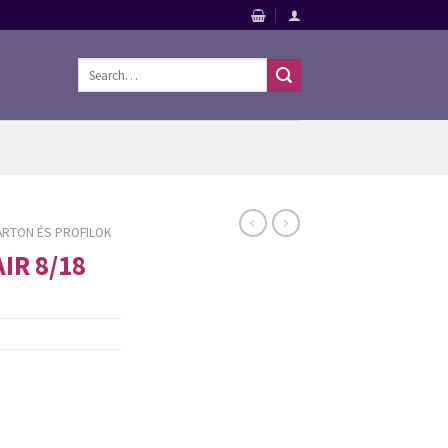
Search
for:
ARTON ÉS PROFILOK
IR 8/18
 és profilok