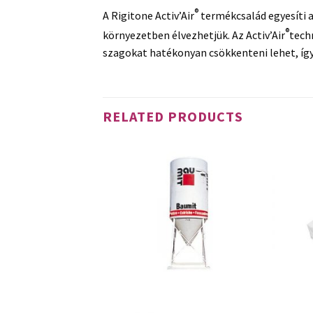
®
A Rigitone Activ’Air
termékcsalád egyesíti a
®
környezetben élvezhetjük. Az Activ’Air
tech
szagokat hatékonyan csökkenteni lehet, így
RELATED PRODUCTS