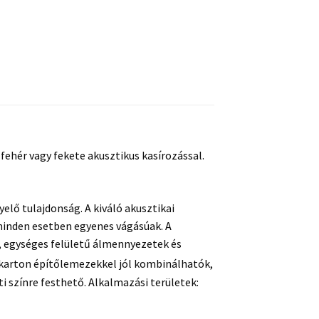
fehér vagy fekete akusztikus kasírozással.
elő tulajdonság. A kiváló akusztikai
 minden esetben egyenes vágásúak. A
, egységes felületű álmennyezetek és
zkarton építőlemezekkel jól kombinálhatók,
 színre festhető. Alkalmazási területek: