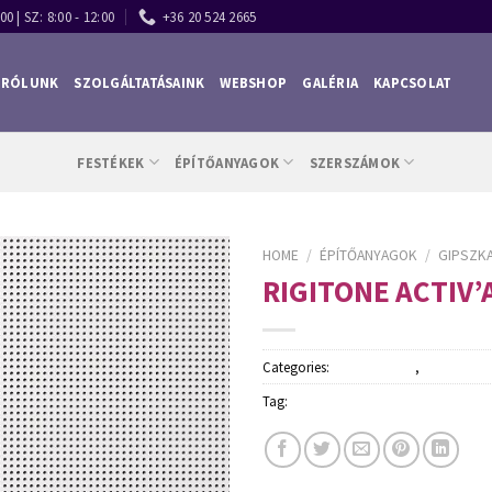
00 | SZ: 8:00 - 12:00
+36 20 524 2665
RÓLUNK
SZOLGÁLTATÁSAINK
WEBSHOP
GALÉRIA
KAPCSOLAT
FESTÉKEK
ÉPÍTŐANYAGOK
SZERSZÁMOK
HOME
/
ÉPÍTŐANYAGOK
/
GIPSZK
RIGITONE ACTIV’A
Categories:
Építőanyagok
,
Gipszkarton
Tag:
Rigips