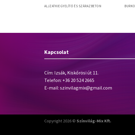
ÉS FUGÁZÓK
ALJZATKIEGYELÍTŐ ÉS SZÁRAZBETON
BURKO
remiumFuge prémium
Baumit Alpha 4000
Baumi
Kapcsolat
Cím: Izsák, Kiskőrösi út 11.
Telefon: +36 20 524 2665
E-mail:
szinvilagmix@gmail.com
Copyright 2026 ©
Színvilág-Mix Kft.