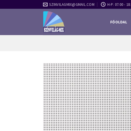
Skip
SZINVILAGMIX@GMAIL.COM
H-P: 07:00 - 18:
to
content
FŐOLDAL