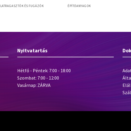
LATRAGASZTÓK ÉS FUGÁZÓK
ÉPÍTŐANYAGOK
Baumit Baumacol Protect – kenhető
t Basic
nedvesség elleni szigetelés – 18 kg
Nyitvatartás
Do
Hétfő - Péntek: 7:00 - 18:00
Ada
Szombat: 7:00 - 12:00
Álta
Vasárnap: ZÁRVA
Elál
Szál