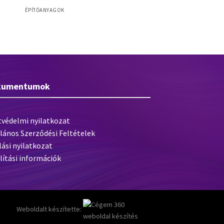
ÉPÍTŐANYAGOK
,
Baufest KLS Thermo ragasztó 25kg
48/rkl
kumentumok
tvédelmi nyilatkozat
lános Szerződési Feltételek
lási nyilatkozat
lítási információk
Weboldalt készítette: