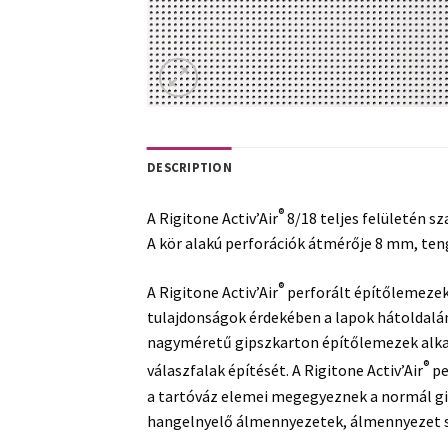
DESCRIPTION
®
A Rigitone Activ’Air
8/18 teljes felületén s
A kör alakú perforációk átmérője 8 mm, ten
®
A Rigitone Activ’Air
perforált építőlemezek 
tulajdonságok érdekében a lapok hátoldalán
nagyméretű gipszkarton építőlemezek alkal
®
válaszfalak építését. A Rigitone Activ’Air
pe
a tartóváz elemei megegyeznek a normál gip
hangelnyelő álmennyezetek, álmennyezet szi