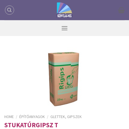
Skip
to
content
HOME
/
ÉPÍTŐANYAGOK
/
GLETTEK, GIPSZEK
STUKATÚRGIPSZ T