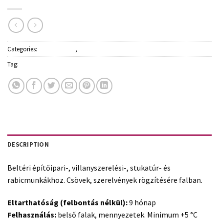
Categories:
Építőanyagok
,
Glettek, gipszek
Tag:
Rigips
DESCRIPTION
Beltéri építőipari-, villanyszerelési-, stukatúr- és
rabicmunkákhoz. Csövek, szerelvények rögzítésére falban.
Eltarthatóság (felbontás nélkül):
9 hónap
Felhasználás:
belső falak, mennyezetek. Minimum +5 °C