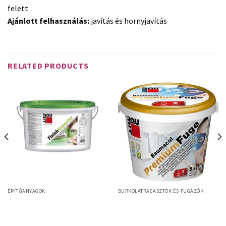
felett
Ajánlott felhasználás:
javítás és hornyjavítás
RELATED PRODUCTS
ÉPÍTŐANYAGOK
BURKOLATRAGASZTÓK ÉS FUGÁZÓK
Baumit Baumacol PremiumFuge
Baumit FinishSuperior
prémium fugázó